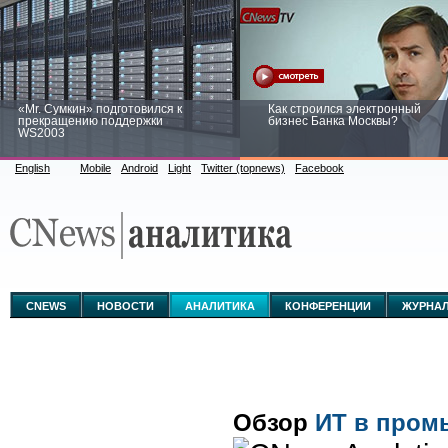
«Mr. Сумкин» подготовился к
Как строился электронный
прекращению поддержки
бизнес Банка Москвы?
WS2003
English
Mobile
Android
Light
Twitter (topnews)
Facebook
Заоблачная оптимизация: как
Рейтинг CNewsInfrastructure 20
Faberlic изменил подход к
приглашаем участвовать
аналитике
CNEWS
НОВОСТИ
АНАЛИТИКА
КОНФЕРЕНЦИИ
ЖУРНА
Обзор
ИТ в пром