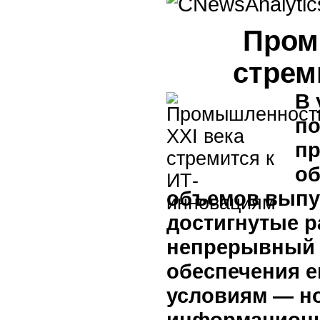
Пром
стрем
В 
по
пр
об
объемов выпу
достигнутые р
непрерывный 
обеспечения 
условиям — н
информационн