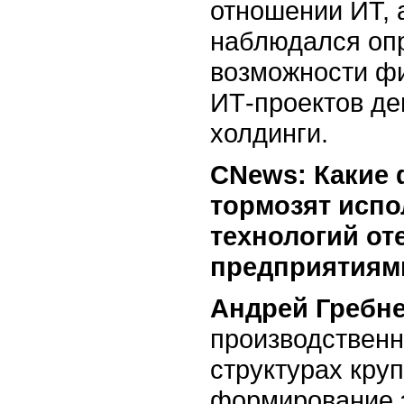
отношении ИТ, а
наблюдался оп
возможности ф
ИТ-проектов де
холдинги.
CNews: Какие 
тормозят исп
технологий о
предприятиям
Андрей Гребне
производственн
структурах кру
формирование э