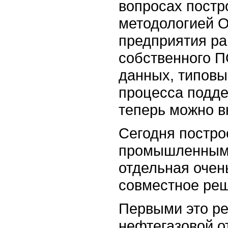
вопросах постр
методологией On
предприятия ра
собственного П
данных, типовы
процесса подде
теперь можно вн
Сегодня постр
промышленными
отдельная очен
совместное реш
Первыми это р
нефтегазовой о