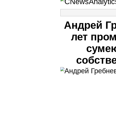
Андрей Г
лет про
суме
собств