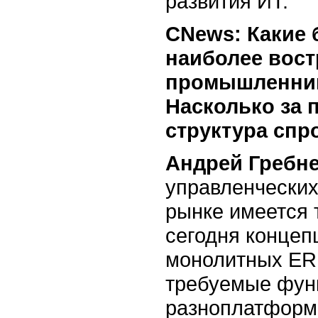
развития ИТ.
CNews: Какие 
наиболее вос
промышленник
Насколько за 
структура спр
Андрей Гребне
управленческих
рынке имеется
сегодня концеп
монолитных ER
требуемые функ
разноплатформе