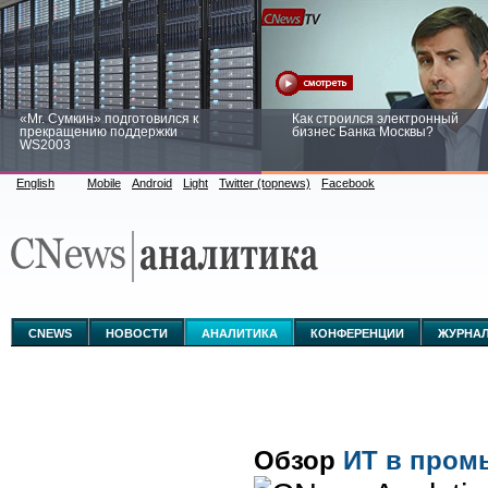
«Mr. Сумкин» подготовился к
Как строился электронный
прекращению поддержки
бизнес Банка Москвы?
WS2003
English
Mobile
Android
Light
Twitter (topnews)
Facebook
Заоблачная оптимизация: как
Рейтинг CNewsInfrastructure 20
Faberlic изменил подход к
приглашаем участвовать
аналитике
CNEWS
НОВОСТИ
АНАЛИТИКА
КОНФЕРЕНЦИИ
ЖУРНА
Обзор
ИТ в пром