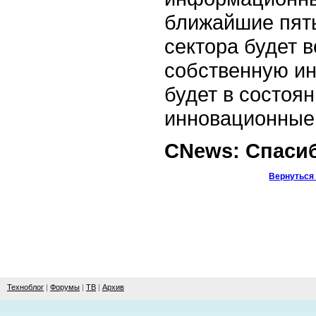
ближайшие пят
сектора будет 
собственную ин
будет в состоя
инновационные 
CNews: Спасиб
Вернуться 
Техноблог
|
Форумы
|
ТВ
|
Архив