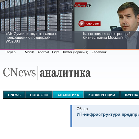
«Mr. Сумкин» подготовился к
Как строился электронный
прекращению поддержки
бизнес Банка Москвы?
WS2003
English
Mobile
Android
Light
Twitter (topnews)
Facebook
Заоблачная оптимизация: как
Рейтинг CNewsInfrastructure 20
Faberlic изменил подход к
приглашаем участвовать
аналитике
CNEWS
НОВОСТИ
АНАЛИТИКА
КОНФЕРЕНЦИИ
ЖУРНА
Обзор
ИТ-инфраструктура предпри