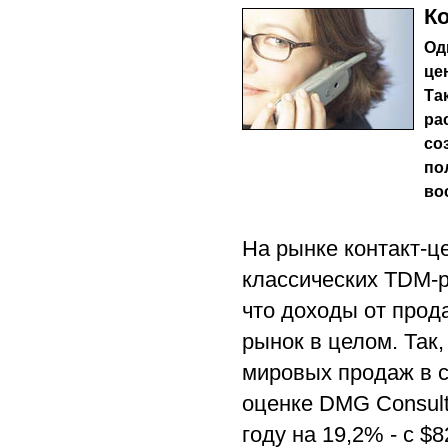
Ко
Од
це
Та
ра
со
по
во
На рынке контакт-ц
классических TDM-р
что доходы от прода
рынок в целом. Так,
мировых продаж в с
оценке DMG Consulti
году на 19,2% - с $