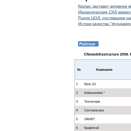
Кризис заставит активнее 
Иерархические СХД закреп
Рынок ЦОД: поставщики на
Истоки качества "фундаме
Рейтинг
CNewsInfrastructure 2008
№
Компания
1
Крок (2)
2
Компьюлинк *
3
Техносерв
4
Систематика
5
ЛАНИТ
6
Крафтвэй