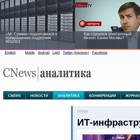
«Mr. Сумкин» подготовился к
Как строился электронный
прекращению поддержки
бизнес Банка Москвы?
WS2003
English
Mobile
Android
Light
Twitter (topnews)
Facebook
Заоблачная оптимизация: как
Рейтинг CNewsInfrastructure 20
Faberlic изменил подход к
приглашаем участвовать
аналитике
CNEWS
НОВОСТИ
АНАЛИТИКА
КОНФЕРЕНЦИИ
ЖУРНА
oбзор
ИТ-инфрастр