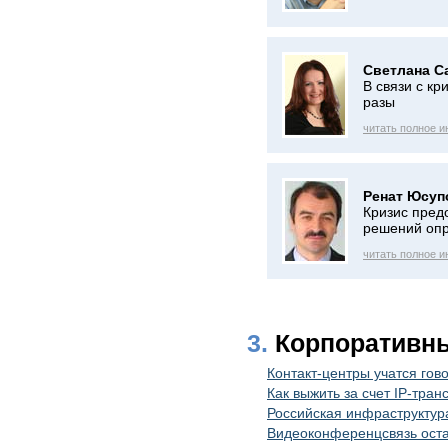
Светлана С
В связи с кр
разы
читать полное 
Ренат Юсуп
Кризис пред
решений оп
читать полное 
3.
Корпоративн
Контакт-центры учатся гов
Как выжить за счет IP-тра
Российская инфраструктур
Видеоконференцсвязь оста