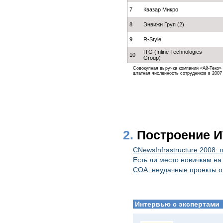
7
Квазар Микро
8
Энвижн Груп (2)
9
R-Style
ITG (Inline Technologies
10
Group)
Совокупная выручка компании «Ай-Теко» от
штатная численность сотрудников в 2007 г
2.
Построение И
CNewsInfrastructure 2008:
Есть ли место новичкам на
СОА: неудачные проекты о
Интервью с экспертами