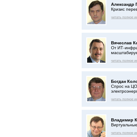
Александр 
Кризис перев
читать полное 
Вячеслав К
От ИТ-инфрас
масштабиру
читать полное 
Богдан Кол
Спрос на ЦО
электроэнер
читать полное 
Владимир К
Виртуальные
читать полное 