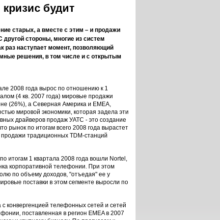
 кризис будит
ие старых, а вместе с этим – и продажи
 другой стороны, многие из систем
как раз наступает момент, позволяющий
мные решения, в том числе и с открытым
але 2008 года вырос по отношению к 1
алом (4 кв. 2007 года) мировые продажи
оне (26%), а Северная Америка и EMEA,
стью мировой экономики, которая задела эти
овных драйверов продаж УАТС - это создание
то рынок по итогам всего 2008 года вырастет
ода продажи традиционных TDM-станций
по итогам 1 квартала 2008 года вошли Nortel,
рынка корпоративной телефонии. При этом
олю по объему доходов, "отъедая" ее у
ировые поставки в этом сегменте выросли по
 с конвергенцией телефонных сетей и сетей
фонии, поставленная в регион EMEA в 2007