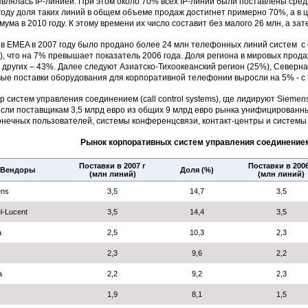
 являлась IP-линией. При этом около 70% всех IP-линий были поставлены сред
году доля таких линий в общем объеме продаж достигнет примерно 70%, а в ц
мума в 2010 году. К этому времени их число составит без малого 26 млн, а за
 в EMEA в 2007 году было продано более 24 млн телефонных линий систем 
), что на 7% превышает показатель 2006 года. Доля региона в мировых прода
 других – 43%. Далее следуют Азиатско-Тихоокеанский регион (25%), Северна
ые поставки оборудования для корпоративной телефонии выросли на 5% - с 53
р систем управления соединением (call control systems), где лидируют Siemens, A
сли поставщикам 3,5 млрд евро из общих 9 млрд евро рынка унифицированны
онечных пользователей, системы конференцсвязи, контакт-центры и системы
Рынок корпоративных систем управления соединением
Поставки в 2007 г
Поставки в 2006
Вендоры
Доля (%)
(млн линий)
(млн линий)
ens
3,5
14,7
3,5
el-Lucent
3,5
14,4
3,5
a
2,5
10,3
2,3
2,3
9,6
2,2
a
2,2
9,2
2,3
1,9
8,1
1,5