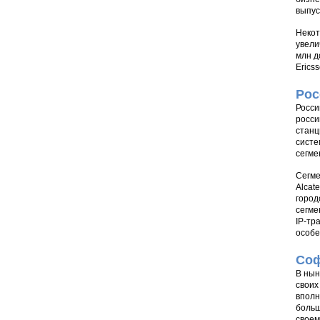
выпус
Некот
увели
млн д
Erics
Рос
Росси
росси
станц
систе
сегме
Сегме
Alcat
город
сегме
IP-тр
особе
Соф
В нын
своих
вполн
больш
своем