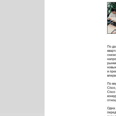
По да
кварт
снизи
напро
рынки
новых
и пре
вперв
По ве
Cisco
Cisco
конку
отнош
Одна 
перед