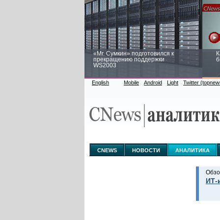
«Mr. Сумкин» подготовился к
К
прекращению поддержки
б
WS2003
English
Mobile
Android
Light
Twitter (topnew
Заоблачная оптимизация: как
Р
Faberlic изменил подход к
п
аналитике
CNEWS
НОВОСТИ
АНАЛИТИКА
Обзо
ИТ-