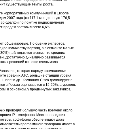
ранит существующие темпы роста.
енте корпоративных коммуникаций в Европе
ом 2007 года (со 117,1 млн долл. до 176,5
и со сделкой по покупке подразделения
ст продаж составил всего 6,6%.
т общемировые. По оценке экспертов,
(по количеству портов), а в сегменте малых
-30%) наблюдаются в сегменте средних
тен. Достаточно динамично развивается
 таких решений все еще очень мала.
anasonic, которая наряду с компаниями
гменте средних АТС. Большие станции уровня
l-Lucent и др. Компания Cisco доминирует в
тов в России оценивается в 15-20%, а уровень
ом, в основном, у продвинутых заказчиков,
рых проводят большую часть времени около
дорогих IP-телефонов. Место последних
пьютеры, софтфоны обеспечивают даже
ользователь программного телефона имеет в
ся одним кликом мыши по фамилии из