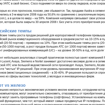
ку УАТС в свой бизнес. Cisco поднимется вверх по списку лидеров, если сох
орые из этих прогнозов, похоже, уже сбываются. Так, продажи Aastra в сегм
чились в 3-м квартале 2008 года на 50,6% по сравнению с аналогичным период
олл.), а в целом по миру – на 59%. Компания напрямую связывает свои успех
son, которая была закрыта 30 апреля 2008 г. Без учета этого приобретения ро
сийские темпы
йские темпы роста продаж решений для корпоративной телефонии превышаю
йский рынок коммутационного оборудования в среднем растет на 10-15% в год 
ий (20-50 портов) – примерно на 10%. При этом наибольшие темпы роста (20
м (50-1000 портов), а рост продаж больших АТС (от 1000 портов) менее заме
нт унифицированных коммуникаций (UC) – на уровне 30-50% в год, хотя доля
нт небольших аналоговых станций практически полностью занят компанией P
el-Lucent, Avaya, Siemens и Nortel занимает достаточно весомую долю и в се
ской АТС или большой ведомственной сети производят Avaya, Siemens, Alcate
нте "чистых" IP-решений. При этом уровень проникновения внутренних IP-пор
анков (межстанционных соединений) – в 30-40%. IP-решения пользуются спрос
нно из сферы высоких технологий, у молодых и инновационных фирм.
т vs железо
ешних непростых экономических условиях многие компании, сотрудники кото
 компьютеров, могут значительно сэкономить, отказавшись от приобретения 
е могут занять программные телефоны (софтфоны). Установленные на ком
ий функционал, чем тот, который имеют самые продвинутые IP-телефоны. П
 распоряжении большой экран и полноценную клавиатуру, звонки выполняют