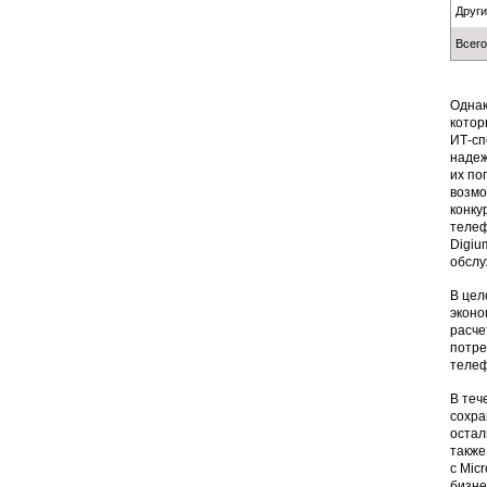
Друг
Всего
Однак
котор
ИТ-сп
надеж
их по
возмо
конку
телеф
Digiu
обслу
В цел
эконо
расче
потре
телеф
В теч
сохра
остал
также
с Mic
бизне