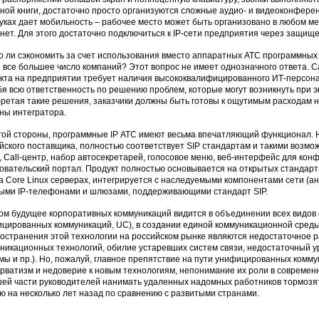
ной книги, достаточно просто организуются сложные аудио- и видеоконфер
уках дает мобильность – рабочее место может быть организовано в любом ме
нет. Для этого достаточно подключиться к IP-сети предприятия через защи
 ли сэкономить за счет использования вместо аппаратных АТС программных
 все большее число компаний? Этот вопрос не имеет однозначного ответа. 
кта на предприятии требует наличия высококвалифицированного ИТ-персонал
бя всю ответственность по решению проблем, которые могут возникнуть при э
ретая такие решения, заказчики должны быть готовы к ощутимым расходам 
ны интегратора.
гой стороны, программные IP АТС имеют весьма впечатляющий функционал. Н
йского поставщика, полностью соответствует SIP стандартам и такими возмо
, Call-центр, набор автосекретарей, голосовое меню, веб-интерфейс для кон
овательский портал. Продукт полностью основывается на открытых стандарта
a Core Linux серверах, интегрируется с наследуемыми компонентами сети (
ыми IP-телефонами и шлюзами, поддерживающими стандарт SIP.
ом будущее корпоративных коммуникаций видится в объединении всех видов 
цированных коммуникаций, UC), в создании единой коммуникационной сред
остранения этой технологии на российском рынке являются недостаточное р
никационных технологий, обилие устаревших систем связи, недостаточный у
мы и пр.). Но, пожалуй, главное препятствие на пути унифицированных комму
рватизм и недоверие к новым технологиям, непонимание их роли в современ
ей части руководителей нанимать удаленных надомных работников тормозят
ю на несколько лет назад по сравнению с развитыми странами.