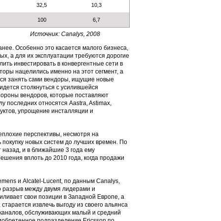
32,5
10,3
100
6,7
Источник: Canalys, 2008
нее. Особенно это касается малого бизнеса,
ых, а для их эксплуатации требуются дорогие
лить инвестировать в конвергентные сети в
торы нацелились именно на этот сегмент, а
тся занять сами вендоры, ищущие новые
ридется столкнуться с усилившейся
 стороны вендоров, которые поставляют
у последних относятся Aastra, Astimax,
одуктов, упрощение инсталляции и
еплохие перспективы, несмотря на
 покупку новых систем до лучших времен. По
назад, и в ближайшие 3 года ему
решения вплоть до 2010 года, когда продажи
mens и Alcatel-Lucent, по данным Canalys,
о разрыв между двумя лидерами и
иливает свои позиции в Западной Европе, а
 старается извлечь выгоду из своего альянса
ние каналов, обслуживающих малый и средний
риобретенное подразделение Ericsson по