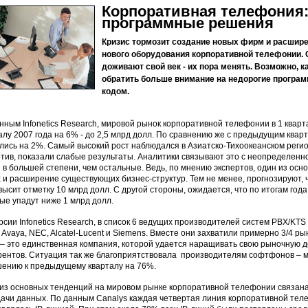
Корпоративная телефония:
программные решения
Кризис тормозит создание новых фирм и расширен
нового оборудования корпоративной телефонии. С
доживают свой век - их пора менять. Возможно, 
обратить больше внимание на недорогие програм
кодом.
нным Infonetics Research, мировой рынок корпоративной телефонии в 1 кварт
алу 2007 года на 6% - до 2,5 млрд долл. По сравнению же с предыдущим кварт
лись на 2%. Самый высокий рост наблюдался в Азиатско-Тихоокеанском реги
тив, показали слабые результаты. Аналитики связывают это с неопределенно
 в большей степени, чем остальные. Ведь, по мнению экспертов, один из осн
 и расширение существующих бизнес-структур. Тем не менее, прогнозируют, ч
высит отметку 10 млрд долл. С другой стороны, ожидается, что по итогам г
ые упадут ниже 1 млрд долл.
рсии Infonetics Research, в список 6 ведущих производителей систем PBX/KTS 
, Avaya, NEC, Alcatel-Lucent и Siemens. Вместе они захватили примерно 3/4 
 – это единственная компания, которой удается наращивать свою рыночную д
рентов. Ситуация так же благоприятствовала производителям софтфонов – м
ению к предыдущему кварталу на 76%.
из основных тенденций на мировом рынке корпоративной телефонии связана
ачи данных. По данным Canalys каждая четвертая линия корпоративной теле