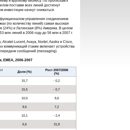
нему и крупному бизнесу. По прогнозам к
елом поставки всех линий достигнут
тем инвестиции начнут снижаться.
с функционалом управления соединением
жах (по количеству линий) самая высокая
я (24%) и Латинская (8%) Америка. В целом
 млн линий в 2006 году до 56 млн в 2007 г.
lcatel-Lucent, Avaya, Nortel, Aastra и Cisco,
х коммуникаций (также включает устройства
 передачи сообщений (messaging).
, EMEA, 2006-2007
 г
Рост 2007/2006
Доля (%)
(%)
15,7
- 0,2
15,5
- 0,7
10,0
9,6
9,6
7,2
10,1
- 2,4
6,6
31,8