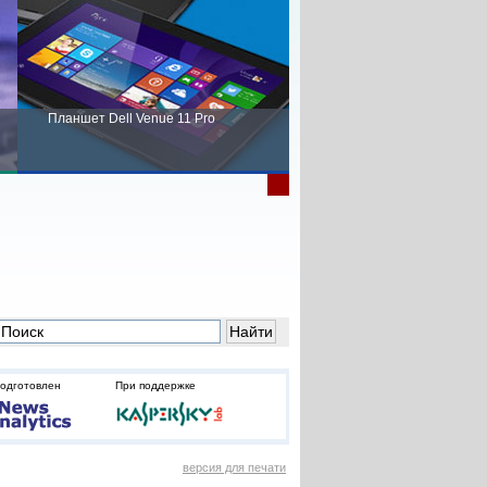
Планшет Dell Venue 11 Pro
Пора выбирать Fujitsu!
подготовлен
При поддержке
версия для печати