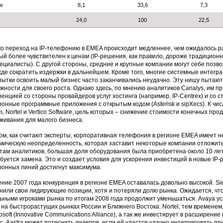
ие
8,1
33,6
7,3
24,0
100
22,5
о переход на IP-телефонию в EMEA происходит медленнее, чем ожидалось ра
ый более чувствителен к ценам (IP-решения, как правило, дороже традиционн
ециалисты). С другой стороны, средние и крупные компании могут себе позво
де сократить издержки в дальнейшем. Кроме того, многие системные интегра
пытки освоить малый бизнес часто заканчивались неудачно. Эту нишу пытаю
жности для своего роста. Однако здесь, по мнению аналитиков Canalys, им п
ренцией со стороны провайдеров услуг хостинга (например, IP-Centrex) и со
онные программные приложения с открытым кодом (Asterisk и sipXecs). К числ
m, Nortel и Vertico Software, цель которых – снижение стоимости конечных пр
живания для малого бизнеса.
ом, как считают эксперты, корпоративная телефония в регионе EMEA имеет н
мическую неопределенность, которая заставит некоторые компании отложить
там аналитиков, большая доля оборудования была приобретена около 10 лет 
буется замена. Это и создает условия для ускорения инвестиций в новые IP-
онных линий достигнут максимума.
ение 2007 года конкуренция в регионе EMEA оставалась довольно высокой. Sie
нили свои лидирующие позиции, хотя и потеряли долю рынка. Ожидается, чт
ьными игроками рынка по итогам 2008 года продолжит уменьшаться. Avaya ус
 на быстрорастущих рынках России и Ближнего Востока. Nortel, тем временем,
rosoft (Innovative Communications Alliance), а так же инвестирует в расшире
с. Aastra может потеснить лидеров, если ей удастся удачно интегрировать п