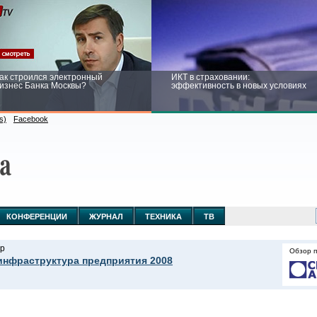
ак строился электронный
ИКТ в страховании:
изнес Банка Москвы?
эффективность в новых условиях
s)
Facebook
ейтинг CNewsInfrastructure 2015:
Информационная безопасность
риглашаем участвовать
бизнеса и госструктур: развитие в
новых условиях
КОНФЕРЕНЦИИ
ЖУРНАЛ
ТЕХНИКА
ТВ
р
Обзор 
инфраструктура предприятия 2008