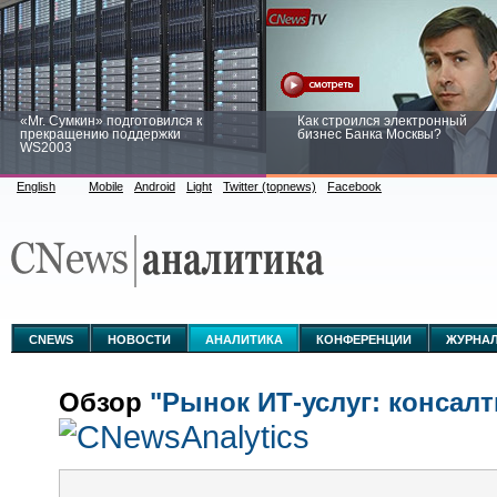
«Mr. Сумкин» подготовился к
Как строился электронный
прекращению поддержки
бизнес Банка Москвы?
WS2003
English
Mobile
Android
Light
Twitter (topnews)
Facebook
Заоблачная оптимизация: как
Рейтинг CNewsInfrastructure 20
Faberlic изменил подход к
приглашаем участвовать
аналитике
CNEWS
НОВОСТИ
АНАЛИТИКА
КОНФЕРЕНЦИИ
ЖУРНА
Обзор
"Рынок ИТ-услуг: консалт