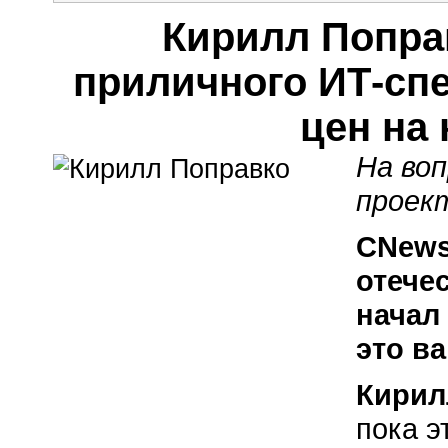
Кирилл Попра
приличного ИТ-сп
цен на
На во
проек
CNews
отече
начал
это в
Кирил
пока э