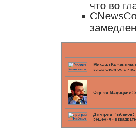
что во гл
CNewsCon
замедле
Михаил Кожевнико
выше сложность инф
Сергей Мацоцкий:
У
Дмитрий Рыбаков:
решения «в квадрат