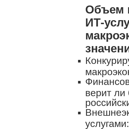
Объем 
ИТ-услу
макроэ
значен
Конкурир
макроэко
Финансов
верит ли
российск
Внешнеэк
услугами