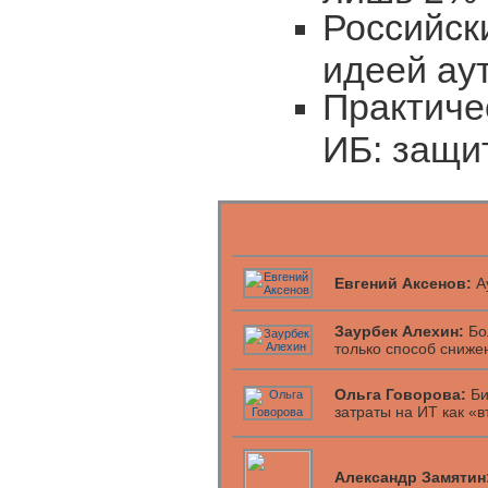
Российск
идеей ау
Практиче
ИБ: защи
Евгений Аксенов:
Ау
Заурбек Алехин:
Бо
только способ сниже
Ольга Говорова:
Би
затраты на ИТ как «
Александр Замятин