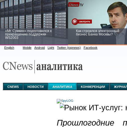
«Mr. Сумкин» подготовился к
Как строился электронный
прекращению поддержки
бизнес Банка Москвы?
WS2003
English
Mobile
Android
Light
Twitter (topnews)
Facebook
Заоблачная оптимизация: как
Рейтинг CNewsInfrastructure 20
Faberlic изменил подход к
приглашаем участвовать
аналитике
CNEWS
НОВОСТИ
АНАЛИТИКА
КОНФЕРЕНЦИИ
ЖУРНА
Прошлогодние п