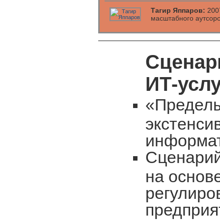
Тагир Яппаров:
2007
масштабного аутсорс
Сценар
ИТ-услу
«Пределы
экстенси
информа
Сценарий
на основ
регулиро
предприя