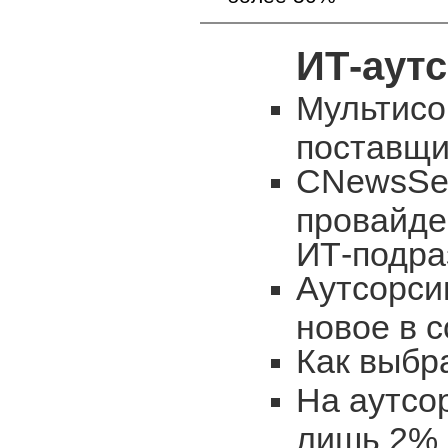
ИТ-аут
Мультисо
поставщи
CNewsSer
провайде
ИТ-подра
Аутсорси
новое в 
Как выбр
На аутсо
лишь 2% 