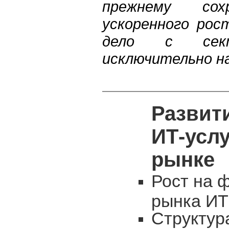
прежнему сох
ускоренного рос
дело с секто
исключительно на
Развит
ИТ-услу
рынке
Рост на 
рынка ИТ
Структур