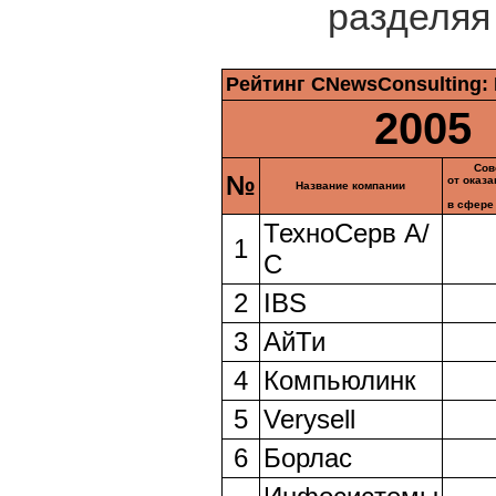
разделяя
Рейтинг CNewsConsulting:
2005
Сов
№
от оказа
Название компании
в сфере 
ТехноСерв А/
1
С
2
IBS
3
АйТи
4
Компьюлинк
5
Verysell
6
Борлас