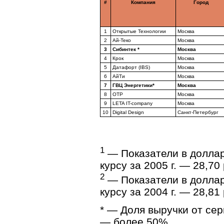
#
Компания
Город
1
Открытые Технологии
Москва
2
Ай-Теко
Москва
3
Сибинтек *
Москва
4
Крок
Москва
5
Датафорт (IBS)
Москва
6
АйТи
Москва
7
ГВЦ Энергетики*
Москва
8
ОТР
Москва
9
LETA IT-company
Москва
10
Digital Design
Санкт-Петербург
1
— Показатели в долла
курсу за 2005 г. — 28,70 
2
— Показатели в долла
курсу за 2004 г. — 28,81 
* — Доля выручки от се
— более 50%