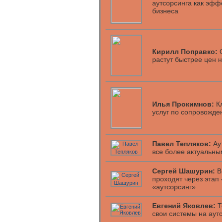
аутсорсинга как эфф
бизнеса
Кирилл Поправко:
С
растут быстрее цен 
Илья Прокимнов:
Кл
услуг по сопровожд
Павел Тепляков:
Ау
все более актуальн
Сергей Шашурин:
В
проходят через этап
«аутсорсинг»
Евгений Яковлев:
Т
свои системы на аут