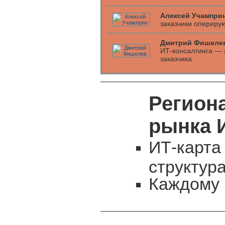
Алексей Учамприн
заказчики опериру
Дмитрий Фишеле
ИТ-консалтинга — 
заказчика
Регион
рынка 
ИТ-карта
структур
Каждому 