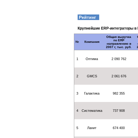
Рейтинг
Крупнейшие ERP-интеграторы в 
Общая выручка
по ERP
№
Компания
-направлению в
2007 г, тыс. руб.
1
Оптима
2 090 762
2
GMCS
2 061 676
3
Галактика
982 355
4
Систематика
737 908
5
Ланит
674 400