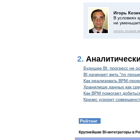
Игорь Кози
В условиях 
не уменьшит
читать полное 
2.
Аналитическ
Будущее BI: прогресс не о
BI начинает жить "по проц
Как реализовать BPM-проек
Хранилище данных как сре
Как BPM помогает добитьс
Кризис ускорит совершенс
Рейтинг
Крупнейшие BI-интеграторы в Р