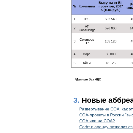
Выручка от BI-
Р
№
Компания
проектов, 2007
200
г. (тыс. руб.)
1
IBS
562 540
4
AT
2
526 000
1
Consulting*
Columbus
3
155 120
4
IT*
4
Форс
36 000
4
5
АйТи
18 125
3
*Данные без НДС
3.
Новые аббре
Развертывание СОА: как эт
СОА-проекты в России "выс
СОА или не СОА?
Софт в аренду позволит с