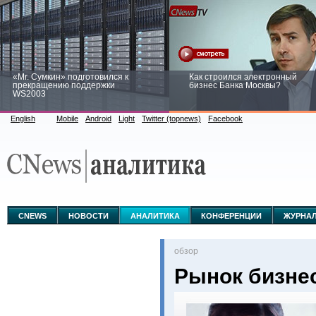
«Mr. Сумкин» подготовился к
Как строился электронный
прекращению поддержки
бизнес Банка Москвы?
WS2003
English
Mobile
Android
Light
Twitter (topnews)
Facebook
Заоблачная оптимизация: как
Рейтинг CNewsInfrastructure 20
Faberlic изменил подход к
приглашаем участвовать
аналитике
CNEWS
НОВОСТИ
АНАЛИТИКА
КОНФЕРЕНЦИИ
ЖУРНА
oбзор
Рынок бизне