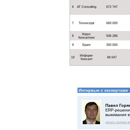
6
АТ Consulting
672 747
7
Техносерв
660 000
Корус
8
506 286
Консалтинг
9
Epam
350 000
Информ-
10
68 047
Консалт
Интервью с экспертами
Павел Горя
ERP-решение
выживания в
читать полное 