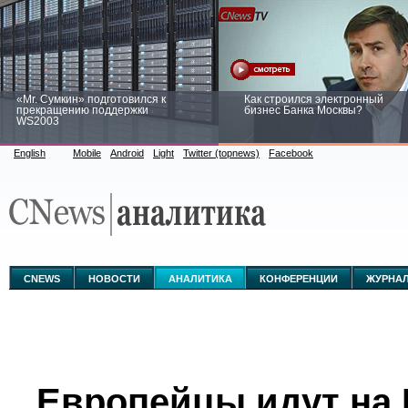
«Mr. Сумкин» подготовился к
Как строился электронный
прекращению поддержки
бизнес Банка Москвы?
WS2003
English
Mobile
Android
Light
Twitter (topnews)
Facebook
Заоблачная оптимизация: как
Рейтинг CNewsInfrastructure 20
Faberlic изменил подход к
приглашаем участвовать
аналитике
CNEWS
НОВОСТИ
АНАЛИТИКА
КОНФЕРЕНЦИИ
ЖУРНА
Европейцы идут на 