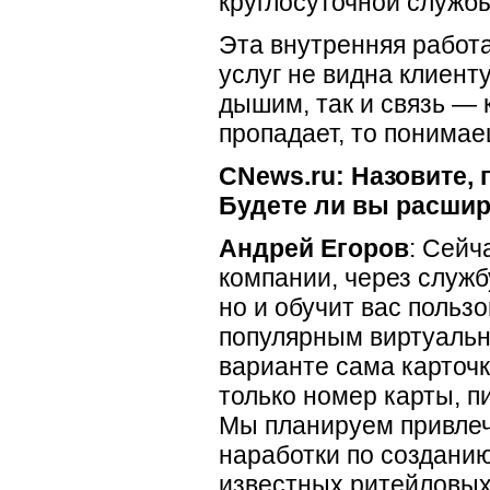
круглосуточной служб
Эта внутренняя работ
услуг не видна клиенту
дышим, так и связь — к
пропадает, то понимае
CNews.ru: Назовите, 
Будете ли вы расшир
Андрей Егоров
: Сейч
компании, через службу
но и обучит вас польз
популярным виртуально
варианте сама карточк
только номер карты,
п
Мы планируем привлеч
наработки по создани
известных ритейловых