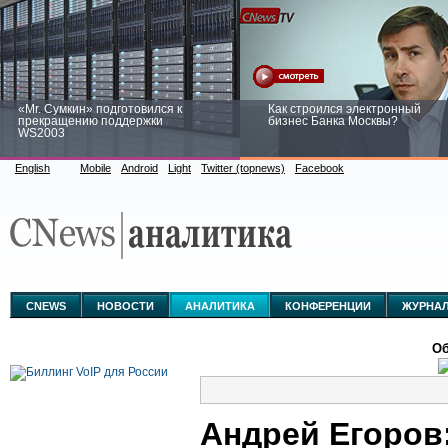
«Mr. Сумкин» подготовился к
Как строился электронный
прекращению поддержки
бизнес Банка Москвы?
WS2003
English
Mobile
Android
Light
Twitter (topnews)
Facebook
Заоблачная оптимизация: как
Рейтинг CNewsInfrastructure 20
Faberlic изменил подход к
приглашаем участвовать
аналитике
CNEWS
НОВОСТИ
АНАЛИТИКА
КОНФЕРЕНЦИИ
ЖУРНА
Об
Андрей Егоров