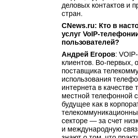
деловых контактов и п
стран.
CNews.ru: Кто в нас
услуг
VoIP-телефони
пользователей?
Андрей Егоров
:
VOIP
клиентов.
Во-первых
,
поставщика телекомму
использования телефо
интернета в качестве 
местной телефонной с
будущее как в корпора
телекоммуникационных 
секторе — за счет ни
и международную связь
знают о том, что прак