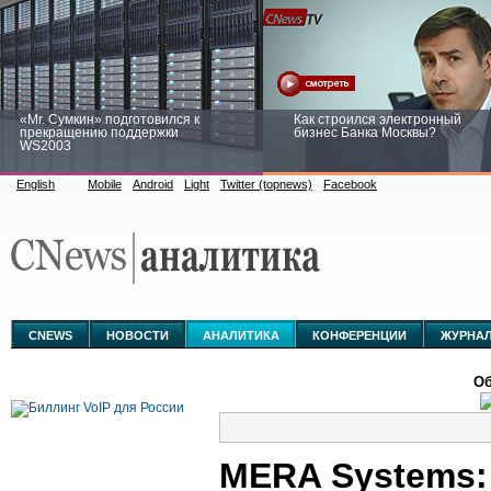
«Mr. Сумкин» подготовился к
Как строился электронный
прекращению поддержки
бизнес Банка Москвы?
WS2003
English
Mobile
Android
Light
Twitter (topnews)
Facebook
Заоблачная оптимизация: как
Рейтинг CNewsInfrastructure 20
Faberlic изменил подход к
приглашаем участвовать
аналитике
CNEWS
НОВОСТИ
АНАЛИТИКА
КОНФЕРЕНЦИИ
ЖУРНА
Об
MERA Systems: