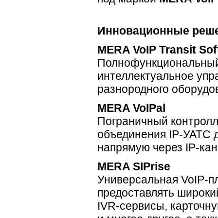
Инновационные реше
MERA VoIP Transit Sof
Полнофункциональный
интеллектуальное уп
разнородного оборудо
MERA VoIPal
Пограничный контролл
объединения
IP-УАТС
д
напрямую через
IP-ка
MERA SIPrise
Универсальная
VoIP-
предоставлять широкий
IVR-сервисы
, карточн