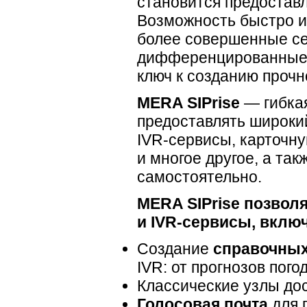
становится предоставл
Возможность быстро и
более совершенные се
дифференцированные п
ключ к созданию прочн
MERA SIPrise
— гибка
предоставлять широкий
IVR-сервисы
, карточн
и многое другое, а та
самостоятельно.
MERA SIPrise позво
и
IVR-сервисы
, вклю
Создание
справочных
IVR: от прогнозов пог
Классические узлы до
Голосовая почта
для 