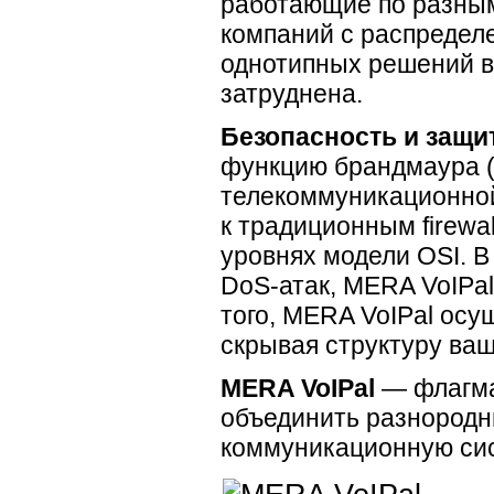
работающие по разным
компаний с распредел
однотипных решений в
затруднена.
Безопасность и защи
функцию брандмаура (f
телекоммуникационной
к традиционным
firew
уровнях модели OSI. В
DoS-атак
, MERA VoIPa
того, MERA VoIPal осу
скрывая структуру ваш
MERA VoIPal
— флагма
объединить разнород
коммуникационную сис