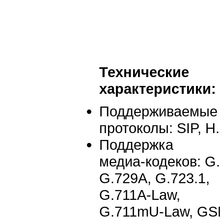
Технические
характеристики:
Поддерживаемые
протоколы: SIP, H
Поддержка
медиа-кодеков
: G
G.729A, G.723.1,
G.711
A-Law
,
G.711
mU-Law
, G