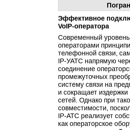
Погран
Эффективное подкл
VoIP-оператора
Современный уровень
операторами принципи
телефонной связи, са
IP-УАТС
напрямую чер
соединение операторск
промежуточных преобр
систему связи на пре
и сокращает издержки
сетей. Однако при та
совместимости, поско
IP-АТС
реализует собс
как операторское обо