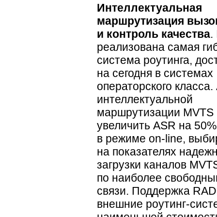
Интеллектуальная
маршрутизация вызо
и контроль качества
.
реализована самая ги
система роутинга, дос
на сегодня в системах
операторского класса.
интеллектуальной
маршрутизации MVTS 
увеличить ASR на 50%
в режиме
on-line
, выб
на показателях надеж
загрузки каналов MVT
по наиболее свободны
связи. Поддержка
RAD
внешние
роутинг-сис