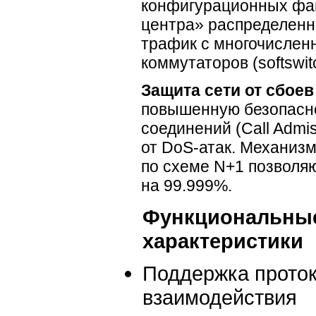
конфигурационных фай
центра» распределенн
трафик с многочислен
коммутаторов (softswit
Защита сети от сбое
повышенную безопасно
соединений (Сall Admis
от
DoS-атак
. Механизм
по схеме N+1 позволя
на 99.999%.
Функциональны
характеристики
Поддержка проток
взаимодействия