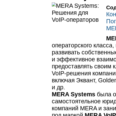
Сод
Ко
Пог
MER
ME
операторского класса
развивать собственн
и эффективное взаим
предоставлять своим к
VoIP-решения
компании
включая Эквант, Golde
и др.
MERA Systems
была о
самостоятельное юриди
компаний MERA и зани
под маркой
MERA VoIP