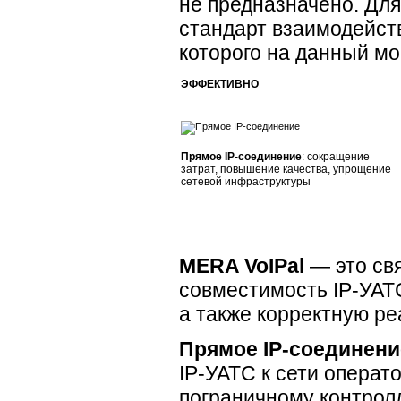
не предназначено. Дл
стандарт взаимодейст
которого на данный мо
ЭФФЕКТИВНО
Прямое
IP-соединение
: сокращение
затрат, повышение качества, упрощение
сетевой инфраструктуры
MERA VoIPal
— это св
совместимость
IP-УАТ
а также корректную р
Прямое
IP-соединени
IP-УАТС
к сети операт
пограничному контрол