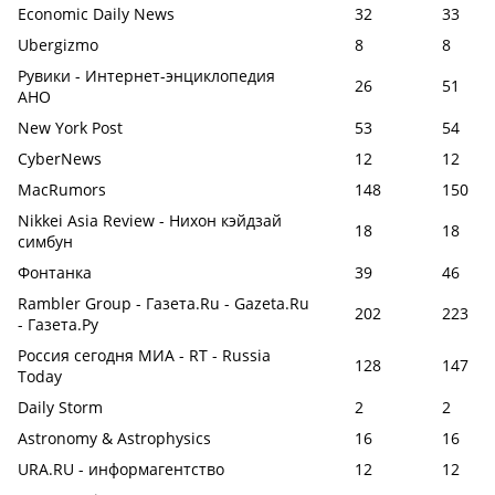
Economic Daily News
32
33
Ubergizmo
8
8
Рувики - Интернет-энциклопедия
26
51
АНО
New York Post
53
54
CyberNews
12
12
MacRumors
148
150
Nikkei Asia Review - Нихон кэйдзай
18
18
симбун
Фонтанка
39
46
Rambler Group - Газета.Ru - Gazeta.Ru
202
223
- Газета.Ру
Россия сегодня МИА - RT - Russia
128
147
Today
Daily Storm
2
2
Astronomy & Astrophysics
16
16
URA.RU - информагентство
12
12