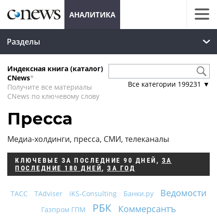
АНАЛИТИКА
Разделы
Индексная книга (каталог)
CNews
*
Все категории
199231
▼
Получите все материалы
CNews по ключевому слову
Пресса
Медиа-холдинги, пресса, СМИ, телеканалы
КЛЮЧЕВЫЕ
ЗА ПОСЛЕДНИЕ 90 ДНЕЙ
,
ЗА
ПОСЛЕДНИЕ 180 ДНЕЙ
,
ЗА ГОД
Ведомости
ТАСС
TAdviser
iKS-Consulting
Банки.ру
РБК
Коммерсантъ
Газпром ГПМ