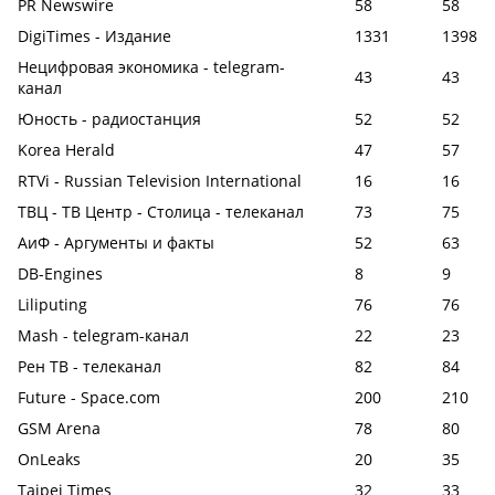
PR Newswire
58
58
DigiTimes - Издание
1331
1398
Нецифровая экономика - telegram-
43
43
канал
Юность - радиостанция
52
52
Korea Herald
47
57
RTVi - Russian Television International
16
16
ТВЦ - ТВ Центр - Столица - телеканал
73
75
АиФ - Аргументы и факты
52
63
DB-Engines
8
9
Liliputing
76
76
Mash - telegram-канал
22
23
Рен ТВ - телеканал
82
84
Future - Space.com
200
210
GSM Arena
78
80
OnLeaks
20
35
Taipei Times
32
33