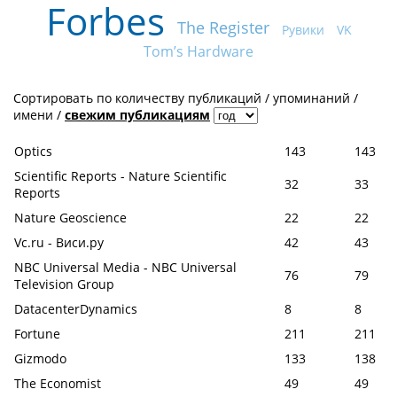
Forbes
The Register
Рувики
VK
Tom’s Hardware
Сортировать по
количеству публикаций
/
упоминаний
/
имени
/
свежим публикациям
Optics
143
143
Scientific Reports - Nature Scientific
32
33
Reports
Nature Geoscience
22
22
Vc.ru - Виси.ру
42
43
NBC Universal Media - NBC Universal
76
79
Television Group
DatacenterDynamics
8
8
Fortune
211
211
Gizmodo
133
138
The Economist
49
49