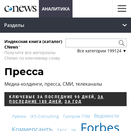
АНАЛИТИКА
Разделы
Индексная книга (каталог)
CNews
*
Все категории
199124
▼
Получите все материалы
CNews по ключевому слову
Пресса
Медиа-холдинги, пресса, СМИ, телеканалы
КЛЮЧЕВЫЕ
ЗА ПОСЛЕДНИЕ 90 ДНЕЙ
,
ЗА
ПОСЛЕДНИЕ 180 ДНЕЙ
,
ЗА ГОД
Ведомости
Рувики
iKS-Consulting
Газпром ГПМ
Forbes
Коммерсантъ
ТАСС
VK