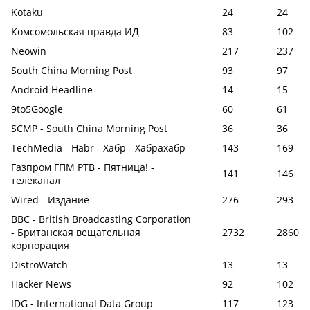
Kotaku
24
24
Комсомольская правда ИД
83
102
Neowin
217
237
South China Morning Post
93
97
Android Headline
14
15
9to5Google
60
61
SCMP - South China Morning Post
36
36
TechMedia - Habr - Хабр - Хабрахабр
143
169
Газпром ГПМ РТВ - Пятница! -
141
146
телеканал
Wired - Издание
276
293
BBC - British Broadcasting Corporation
- Британская вещательная
2732
2860
корпорация
DistroWatch
13
13
Hacker News
92
102
IDG - International Data Group
117
123