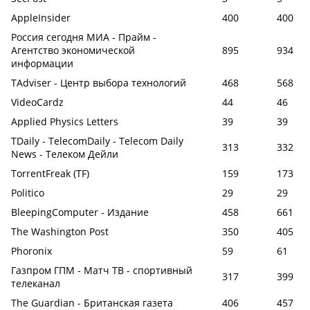
AppleInsider
400
400
Россия сегодня МИА - Прайм -
Агентство экономической
895
934
информации
TAdviser - Центр выбора технологий
468
568
VideoCardz
44
46
Applied Physics Letters
39
39
TDaily - TelecomDaily - Telecom Daily
313
332
News - Телеком Дейли
TorrentFreak (TF)
159
173
Politico
29
29
BleepingComputer - Издание
458
661
The Washington Post
350
405
Phoronix
59
61
Газпром ГПМ - Матч ТВ - спортивный
317
399
телеканал
The Guardian - Британская газета
406
457