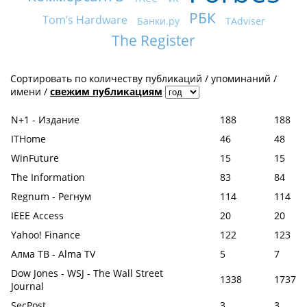
РБК
Tom’s Hardware
Банки.ру
TAdviser
The Register
Сортировать по
количеству публикаций
/
упоминаний
/
имени
/
свежим публикациям
N+1 - Издание
188
188
ITHome
46
48
WinFuture
15
15
The Information
83
84
Regnum - Регнум
114
114
IEEE Access
20
20
Yahoo! Finance
122
123
Алма ТВ - Alma TV
5
7
Dow Jones - WSJ - The Wall Street
1338
1737
Journal
SecPost
3
3