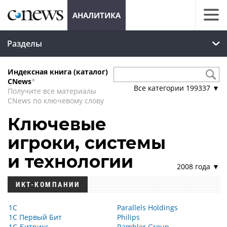
АНАЛИТИКА
Разделы
Индексная книга (каталог)
CNews
*
Все категории
199337
▼
Получите все материалы
CNews по ключевому слову
Ключевые
игроки, системы
и технологии
2008 года ▼
ИКТ-КОМПАНИИ
1С
Parallels Holdings
1С Первый Бит
Philips
1С-Битрикс
Rambler Group