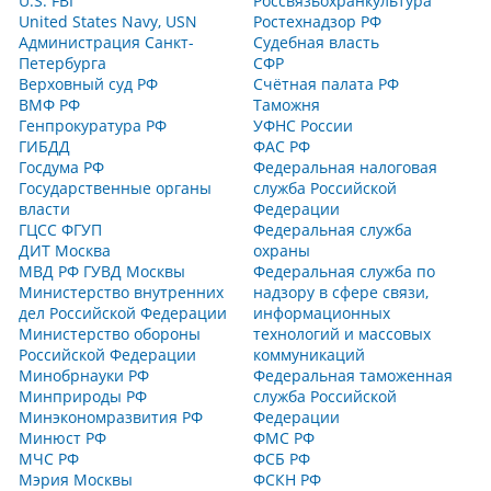
U.S. FBI
Россвязьохранкультура
United States Navy, USN
Ростехнадзор РФ
Администрация Санкт-
Судебная власть
Петербурга
СФР
Верховный суд РФ
Счётная палата РФ
ВМФ РФ
Таможня
Генпрокуратура РФ
УФНС России
ГИБДД
ФАС РФ
Госдума РФ
Федеральная налоговая
Государственные органы
служба Российской
власти
Федерации
ГЦСС ФГУП
Федеральная служба
ДИТ Москва
охраны
МВД РФ ГУВД Москвы
Федеральная служба по
Министерство внутренних
надзору в сфере связи,
дел Российской Федерации
информационных
Министерство обороны
технологий и массовых
Российской Федерации
коммуникаций
Минобрнауки РФ
Федеральная таможенная
Минприроды РФ
служба Российской
Минэкономразвития РФ
Федерации
Минюст РФ
ФМС РФ
МЧС РФ
ФСБ РФ
Мэрия Москвы
ФСКН РФ