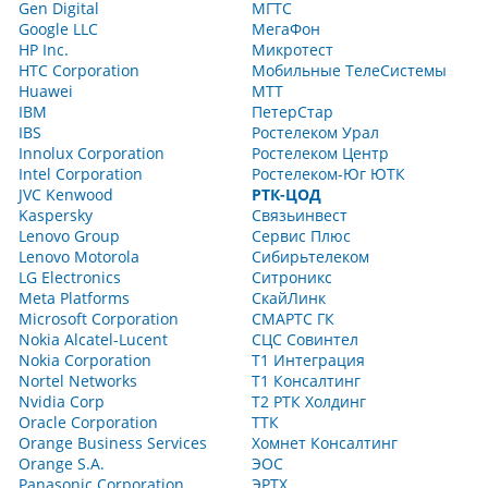
Gen Digital
МГТС
Google LLC
МегаФон
HP Inc.
Микротест
HTC Corporation
Мобильные ТелеСистемы
Huawei
МТТ
IBM
ПетерСтар
IBS
Ростелеком Урал
Innolux Corporation
Ростелеком Центр
Intel Corporation
Ростелеком-Юг ЮТК
JVC Kenwood
РТК-ЦОД
Kaspersky
Связьинвест
Lenovo Group
Сервис Плюс
Lenovo Motorola
Сибирьтелеком
LG Electronics
Ситроникс
Meta Platforms
СкайЛинк
Microsoft Corporation
СМАРТС ГК
Nokia Alcatel-Lucent
СЦС Совинтел
Nokia Corporation
Т1 Интеграция
Nortel Networks
Т1 Консалтинг
Nvidia Corp
Т2 РТК Холдинг
Oracle Corporation
ТТК
Orange Business Services
Хомнет Консалтинг
Orange S.A.
ЭОС
Panasonic Corporation
ЭРТХ