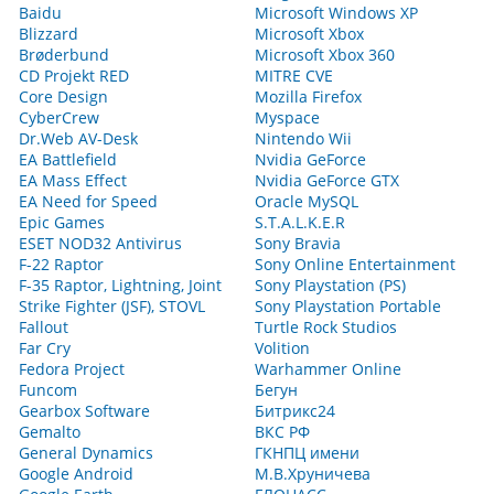
Baidu
Microsoft Windows XP
Blizzard
Microsoft Xbox
Brøderbund
Microsoft Xbox 360
CD Projekt RED
MITRE CVE
Core Design
Mozilla Firefox
CyberCrew
Myspace
Dr.Web AV-Desk
Nintendo Wii
EA Battlefield
Nvidia GeForce
EA Mass Effect
Nvidia GeForce GTX
EA Need for Speed
Oracle MySQL
Epic Games
S.T.A.L.K.E.R
ESET NOD32 Antivirus
Sony Bravia
F-22 Raptor
Sony Online Entertainment
F-35 Raptor, Lightning, Joint
Sony Playstation (PS)
Strike Fighter (JSF), STOVL
Sony Playstation Portable
Fallout
Turtle Rock Studios
Far Cry
Volition
Fedora Project
Warhammer Online
Funcom
Бегун
Gearbox Software
Битрикс24
Gemalto
ВКС РФ
General Dynamics
ГКНПЦ имени
Google Android
М.В.Хруничева