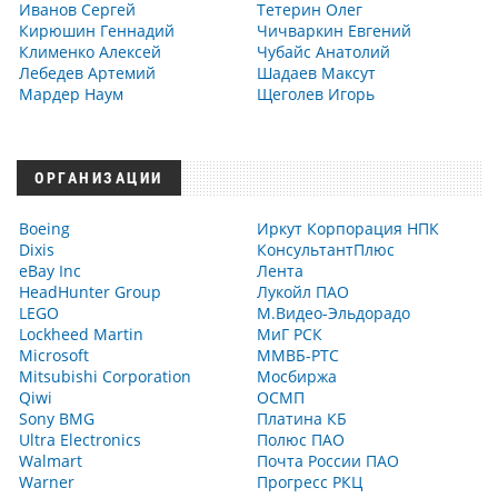
Иванов Сергей
Тетерин Олег
Кирюшин Геннадий
Чичваркин Евгений
Клименко Алексей
Чубайс Анатолий
Лебедев Артемий
Шадаев Максут
Мардер Наум
Щеголев Игорь
ОРГАНИЗАЦИИ
Boeing
Иркут Корпорация НПК
Dixis
КонсультантПлюс
eBay Inc
Лента
HeadHunter Group
Лукойл ПАО
LEGO
М.Видео-Эльдорадо
Lockheed Martin
МиГ РСК
Microsoft
ММВБ-РТС
Mitsubishi Corporation
Мосбиржа
Qiwi
ОСМП
Sony BMG
Платина КБ
Ultra Electronics
Полюс ПАО
Walmart
Почта России ПАО
Warner
Прогресс РКЦ