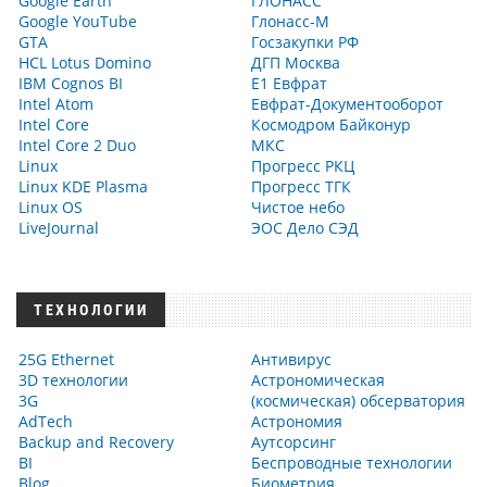
Google Earth
ГЛОНАСС
Google YouTube
Глонасс-М
GTA
Госзакупки РФ
HCL Lotus Domino
ДГП Москва
IBM Cognos BI
Е1 Евфрат
Intel Atom
Евфрат-Документооборот
Intel Core
Космодром Байконур
Intel Core 2 Duo
МКС
Linux
Прогресс РКЦ
Linux KDE Plasma
Прогресс ТГК
Linux OS
Чистое небо
LiveJournal
ЭОС Дело СЭД
ТЕХНОЛОГИИ
25G Ethernet
Антивирус
3D технологии
Астрономическая
3G
(космическая) обсерватория
AdTech
Астрономия
Backup and Recovery
Аутсорсинг
BI
Беспроводные технологии
Blog
Биометрия