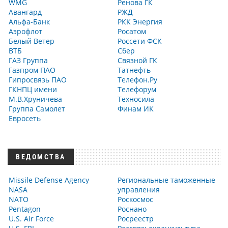
WMG
Ренова ГК
Авангард
РЖД
Альфа-Банк
РКК Энергия
Аэрофлот
Росатом
Белый Ветер
Россети ФСК
ВТБ
Сбер
ГАЗ Группа
Связной ГК
Газпром ПАО
Татнефть
Гипросвязь ПАО
Телефон.Ру
ГКНПЦ имени
Телефорум
М.В.Хруничева
Техносила
Группа Самолет
Финам ИК
Евросеть
ВЕДОМСТВА
Missile Defense Agency
Региональные таможенные
NASA
управления
NATO
Роскосмос
Pentagon
Роснано
U.S. Air Force
Росреестр