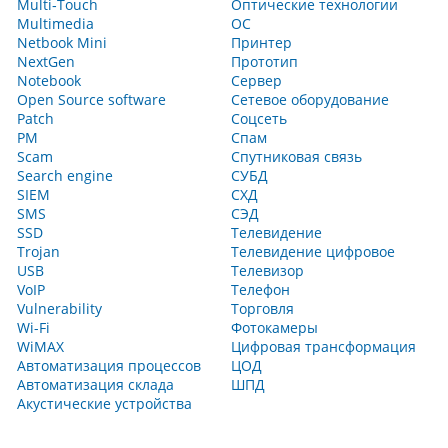
Multi‑Touch
Оптические технологии
Multimedia
ОС
Netbook Mini
Принтер
NextGen
Прототип
Notebook
Сервер
Open Source software
Сетевое оборудование
Patch
Соцсеть
PM
Спам
Scam
Спутниковая связь
Search engine
СУБД
SIEM
СХД
SMS
СЭД
SSD
Телевидение
Trojan
Телевидение цифровое
USB
Телевизор
VoIP
Телефон
Vulnerability
Торговля
Wi-Fi
Фотокамеры
WiMAX
Цифровая трансформация
Автоматизация процессов
ЦОД
Автоматизация склада
ШПД
Акустические устройства