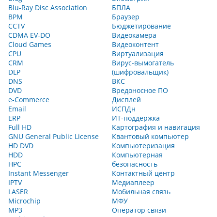
Blu-Ray Disc Association
БПЛА
BPM
Браузер
CCTV
Бюджетирование
CDMA EV-DO
Видеокамера
Cloud Games
Видеоконтент
CPU
Виртуализация
CRM
Вирус-вымогатель
DLP
(шифровальщик)
DNS
ВКС
DVD
Вредоносное ПО
e-Commerce
Дисплей
Email
ИСПДн
ERP
ИТ-поддержка
Full HD
Картография и навигация
GNU General Public License
Квантовый компьютер
HD DVD
Компьютеризация
HDD
Компьютерная
HPC
безопасность
Instant Messenger
Контактный центр
IPTV
Медиаплеер
LASER
Мобильная связь
Microchip
МФУ
MP3
Оператор связи