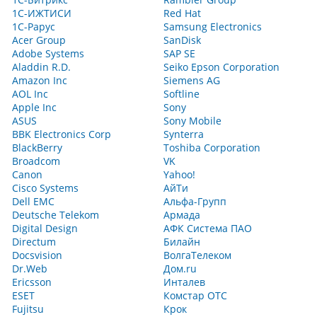
1С-ИЖТИСИ
Red Hat
1С-Рарус
Samsung Electronics
Acer Group
SanDisk
Adobe Systems
SAP SE
Aladdin R.D.
Seiko Epson Corporation
Amazon Inc
Siemens AG
AOL Inc
Softline
Apple Inc
Sony
ASUS
Sony Mobile
BBK Electronics Corp
Synterra
BlackBerry
Toshiba Corporation
Broadcom
VK
Canon
Yahoo!
Cisco Systems
АйТи
Dell EMC
Альфа-Групп
Deutsche Telekom
Армада
Digital Design
АФК Система ПАО
Directum
Билайн
Docsvision
ВолгаТелеком
Dr.Web
Дом.ru
Ericsson
Инталев
ESET
Комстар ОТС
Fujitsu
Крок