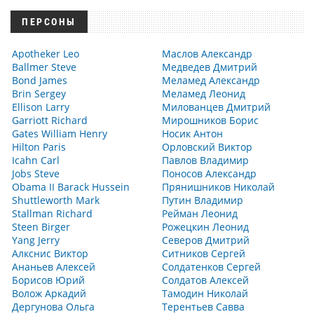
ПЕРСОНЫ
Apotheker Leo
Маслов Александр
Ballmer Steve
Медведев Дмитрий
Bond James
Меламед Александр
Brin Sergey
Меламед Леонид
Ellison Larry
Милованцев Дмитрий
Garriott Richard
Мирошников Борис
Gates William Henry
Носик Антон
Hilton Paris
Орловский Виктор
Icahn Carl
Павлов Владимир
Jobs Steve
Поносов Александр
Obama II Barack Hussein
Прянишников Николай
Shuttleworth Mark
Путин Владимир
Stallman Richard
Рейман Леонид
Steen Birger
Рожецкин Леонид
Yang Jerry
Северов Дмитрий
Алкснис Виктор
Ситников Сергей
Ананьев Алексей
Солдатенков Сергей
Борисов Юрий
Солдатов Алексей
Волож Аркадий
Тамодин Николай
Дергунова Ольга
Терентьев Савва