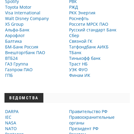
Spotify
РВК
Toyota Motor
РЖД
Visa International
РКК Энергия
Walt Disney Company
Роснефть
X5 Group
Россети МРСК ПАО
Альфа-Банк
Русский стандарт Банк
Аэрофлот
Сбер
Балтика
Связной ГК
БМ-Банк Россия
Татфондбанк АИКБ
Внешторгбанк ПАО
ТБанк
ВТБ24
Тинькофф банк
ГАЗ Группа
Траст НБ
Газпром ПАО
УЭК ФУО
ГПБ
Финам ИК
ВЕДОМСТВА
DARPA
Правительство РФ
IEC
Правоохранительные
NASA
органы
NATO
Президент РФ