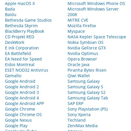
Apple macOS X
Microsoft Windows Phone OS
Bada
Microsoft Windows Server
Baidu
2008
Bethesda Game Studios
MITRE CVE
Bethesda Skyrim
Mozilla Firefox
BlackBerry PlayBook
Myspace
CD Projekt RED
NASA Kepler Space Telescope
DeskWork
Nokia Symbian OS
E Ink Corporation
Nvidia GeForce GTX
EA Battlefield
Nvidia Optimus
EA Need for Speed
Opera Browser
Eidos Montreal
Oracle Java
ESET NOD32 Antivirus
Piranha Bytes Risen
Gemalto
Qiwi Wallet
Google Android
Samsung Galaxy
Google Android 2
Samsung Galaxy S
Google Android 3
Samsung Galaxy S2
Google Android 4
Samsung Galaxy Tab
Google Android APP
SAP ERP
Google Chrome
Sony Playstation (PS)
Google Chrome OS
Sony Xperia
Google Nexus
Techland
Google Play
ZeniMax Media