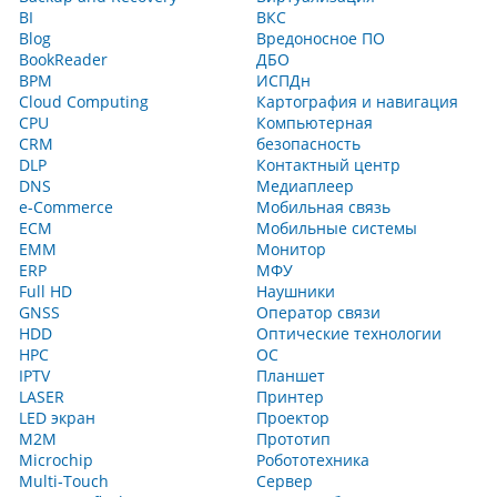
BI
ВКС
Blog
Вредоносное ПО
BookReader
ДБО
BPM
ИСПДн
Cloud Computing
Картография и навигация
CPU
Компьютерная
CRM
безопасность
DLP
Контактный центр
DNS
Медиаплеер
e-Commerce
Мобильная связь
ECM
Мобильные системы
EMM
Монитор
ERP
МФУ
Full HD
Наушники
GNSS
Оператор связи
HDD
Оптические технологии
HPC
ОС
IPTV
Планшет
LASER
Принтер
LED экран
Проектор
M2M
Прототип
Microchip
Робототехника
Multi‑Touch
Сервер