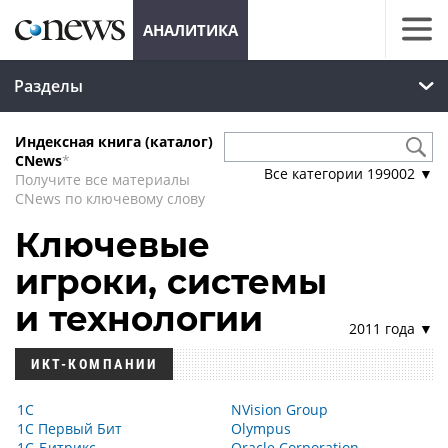
АНАЛИТИКА
Разделы
Индексная книга (каталог)
CNews
*
Все категории
199002
▼
Получите все материалы
CNews по ключевому слову
Ключевые
игроки, системы
и технологии
2011 года ▼
ИКТ-КОМПАНИИ
1С
NVision Group
1С Первый Бит
Olympus
1С-Битрикс
Oracle Corporation