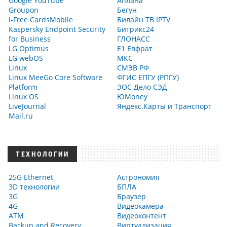
Google YouTube
Аплана
Groupon
Бегун
i-Free CardsMobile
Билайн ТВ IPTV
Kaspersky Endpoint Security
Битрикс24
for Business
ГЛОНАСС
LG Optimus
Е1 Евфрат
LG webOS
МКС
Linux
СМЭВ РФ
Linux MeeGo Core Software
ФГИС ЕПГУ (РПГУ)
Platform
ЭОС Дело СЭД
Linux OS
ЮMoney
LiveJournal
Яндекс.Карты и Транспорт
Mail.ru
ТЕХНОЛОГИИ
25G Ethernet
Астрономия
3D технологии
БПЛА
3G
Браузер
4G
Видеокамера
ATM
Видеоконтент
Backup and Recovery
Виртуализация