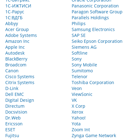
1С-ИЖТИСИ
Panasonic Corporation
1С-Рарус
Paragon Software Group
1С:ВДГБ
Parallels Holdings
Abbyy
Philips
Acer Group
Samsung Electronics
Adobe Systems
SAP SE
Amazon Inc
Seiko Epson Corporation
Apple Inc
Siemens AG
Autodesk
Softline
BlackBerry
Sony
Broadcom
Sony Mobile
Canon
Sumitomo
Cisco Systems
Telenor
Citrix Systems
Toshiba Corporation
D-Link
Veon
Dell EMC
ViewSonic
Digital Design
VK
Directum
X Corp
Docsvision
Xerox
Dr.Web
Yahoo!
Ericsson
Yota
ESET
Zoom Int
Fujitsu
Zynga Game Network