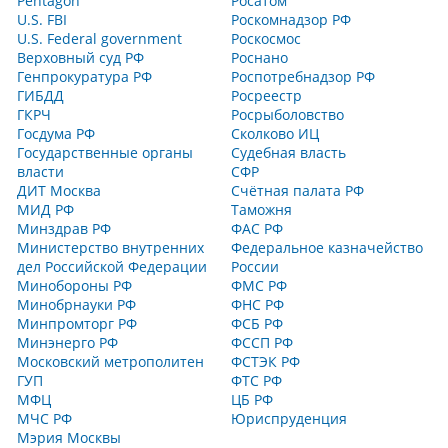
Pentagon
Росатом
U.S. FBI
Роскомнадзор РФ
U.S. Federal government
Роскосмос
Верховный суд РФ
Роснано
Генпрокуратура РФ
Роспотребнадзор РФ
ГИБДД
Росреестр
ГКРЧ
Росрыболовство
Госдума РФ
Сколково ИЦ
Государственные органы
Судебная власть
власти
СФР
ДИТ Москва
Счётная палата РФ
МИД РФ
Таможня
Минздрав РФ
ФАС РФ
Министерство внутренних
Федеральное казначейство
дел Российской Федерации
России
Минобороны РФ
ФМС РФ
Минобрнауки РФ
ФНС РФ
Минпромторг РФ
ФСБ РФ
Минэнерго РФ
ФССП РФ
Московский метрополитен
ФСТЭК РФ
ГУП
ФТС РФ
МФЦ
ЦБ РФ
МЧС РФ
Юриспруденция
Мэрия Москвы