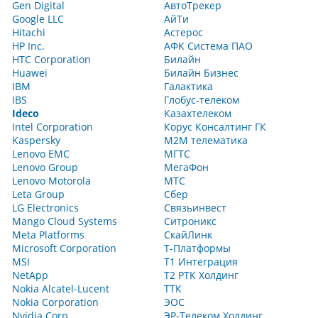
Gen Digital
АвтоТрекер
Google LLC
АйТи
Hitachi
Астерос
HP Inc.
АФК Система ПАО
HTC Corporation
Билайн
Huawei
Билайн Бизнес
IBM
Галактика
IBS
Глобус-телеком
Ideco
Казахтелеком
Intel Corporation
Корус Консалтинг ГК
Kaspersky
М2М телематика
Lenovo EMC
МГТС
Lenovo Group
МегаФон
Lenovo Motorola
МТС
Leta Group
Сбер
LG Electronics
Связьинвест
Mango Cloud Systems
Ситроникс
Meta Platforms
СкайЛинк
Microsoft Corporation
Т-Платформы
MSI
Т1 Интеграция
NetApp
Т2 РТК Холдинг
Nokia Alcatel-Lucent
ТТК
Nokia Corporation
ЭОС
Nvidia Corp
ЭР-Телеком Холдинг