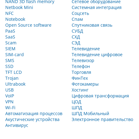
NAND 3D flash memory
Сетевое оборудование
Netbook Mini
Системная интеграция
NFC
Соцсеть
Notebook
Спам
Open Source software
Спутниковая связь
PaaS
СУБД
SaaS
СХД
Scam
СЭД
SIEM
Телевидение
SIM-card
Телевидение цифровое
SMS
Телевизор
SSD
Телефон
TFT LCD
Торговля
Trojan
ФинТех
Ultrabook
Фотокамеры
USB
Хостинг
VoIP
Цифровая трансформация
VPN
ЦОД
Wi-Fi
ШПД
Автоматизация процессов
ШПД Мобильный
Акустические устройства
Электронное правительство
Антивирус