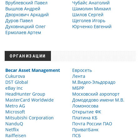
Врублевский Павел
Чубайс Анатолий
Вышлов Андрей
Шамолин Михаил
Дворкович Аркадий
Шилов Сергей
Дуров Павел
Щеголев Игорь
Духовницкий Олег
Юрченко Евгений
Ермолаев Артем
ОРГАНИЗАЦИИ
Becar Asset Management
Евросеть
Cukurova
Лента
DST Global
М.Видео-Эльдорадо
eBay Inc
МБРР
HeadHunter Group
Московский аэропорт
MasterCard Worldwide
Домодедово имени М.В.
Metro AG
Ломоносова
Microsoft
Открытие ФК
Mitsubishi Corporation
Платина КБ
NanduQ
Почта России ПАО
Netflix
ПриватБанк
Raiffeisen
ПСБ