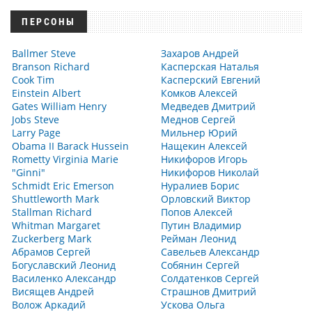
ПЕРСОНЫ
Ballmer Steve
Захаров Андрей
Branson Richard
Касперская Наталья
Cook Tim
Касперский Евгений
Einstein Albert
Комков Алексей
Gates William Henry
Медведев Дмитрий
Jobs Steve
Меднов Сергей
Larry Page
Мильнер Юрий
Obama II Barack Hussein
Нащекин Алексей
Rometty Virginia Marie
Никифоров Игорь
"Ginni"
Никифоров Николай
Schmidt Eric Emerson
Нуралиев Борис
Shuttleworth Mark
Орловский Виктор
Stallman Richard
Попов Алексей
Whitman Margaret
Путин Владимир
Zuckerberg Mark
Рейман Леонид
Абрамов Сергей
Савельев Александр
Богуславский Леонид
Собянин Сергей
Василенко Александр
Солдатенков Сергей
Висящев Андрей
Страшнов Дмитрий
Волож Аркадий
Ускова Ольга