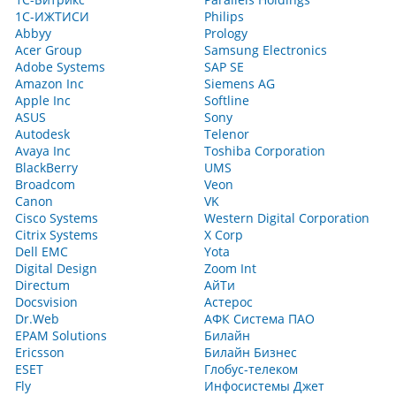
1С-ИЖТИСИ
Philips
Abbyy
Prology
Acer Group
Samsung Electronics
Adobe Systems
SAP SE
Amazon Inc
Siemens AG
Apple Inc
Softline
ASUS
Sony
Autodesk
Telenor
Avaya Inc
Toshiba Corporation
BlackBerry
UMS
Broadcom
Veon
Canon
VK
Cisco Systems
Western Digital Corporation
Citrix Systems
X Corp
Dell EMC
Yota
Digital Design
Zoom Int
Directum
АйТи
Docsvision
Астерос
Dr.Web
АФК Система ПАО
EPAM Solutions
Билайн
Ericsson
Билайн Бизнес
ESET
Глобус-телеком
Fly
Инфосистемы Джет