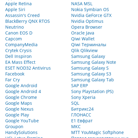
Apple Retina
NASA MSL
Apple Siri
Nokia Symbian OS
Assassin's Creed
Nvidia GeForce GTX
BlackBerry QNX RTOS
Nvidia Optimus
Neutrino
Opera Browser
Canon EOS D
Oracle Java
Capcom
Qiwi Wallet
CompanyMedia
Qiwi Терминалы
Crytek Crysis
Qlik Qlikview
Dell Inspiron
Samsung Galaxy
EA Mass Effect
Samsung Galaxy Note
ESET NOD32 Antivirus
Samsung Galaxy S
Facebook
Samsung Galaxy S3
Far Cry
Samsung Galaxy Tab
Google Android
SAP ERP
Google Android 4
Sony Playstation (PS)
Google Chrome
Sony Xperia
Google Maps
SQL
Google Nexus
Битрикс24
Google Play
ГЛОНАСС
Google YouTube
Е1 Евфрат
Groupon
МКС
HandySolutions
МТТ YouMagic Softphone