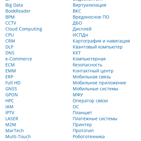
Big Data
Виртуализация
BookReader
ВКС
BPM
Вредоносное ПО
CCTV
ДБО
Cloud Computing
Дисплей
CPU
ИСПДн
CRM
Картография и навигация
DLP
Квантовый компьютер
DNS
ККТ
e-Commerce
Компьютерная
ECM
безопасность
EMM
Контактный центр
ERP
Мобильная связь
Full HD
Мобильное приложение
GNSS
Мобильные системы
GPON
МФУ
HPC
Оператор связи
IAM
ОС
IPTV
Планшет
LASER
Платёжные системы
M2M
Принтер
MarTech
Прототип
Multi‑Touch
Робототехника