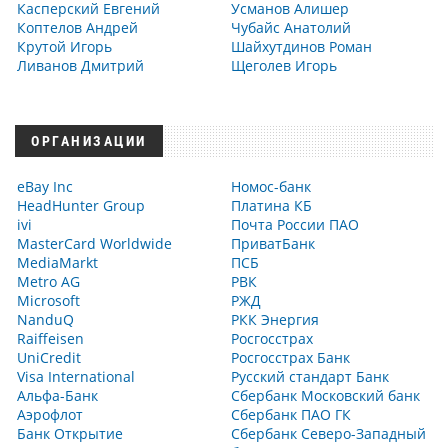
Касперский Евгений
Усманов Алишер
Коптелов Андрей
Чубайс Анатолий
Крутой Игорь
Шайхутдинов Роман
Ливанов Дмитрий
Щеголев Игорь
ОРГАНИЗАЦИИ
eBay Inc
Номос-банк
HeadHunter Group
Платина КБ
ivi
Почта России ПАО
MasterCard Worldwide
ПриватБанк
MediaMarkt
ПСБ
Metro AG
РВК
Microsoft
РЖД
NanduQ
РКК Энергия
Raiffeisen
Росгосстрах
UniCredit
Росгосстрах Банк
Visa International
Русский стандарт Банк
Альфа-Банк
Сбербанк Московский банк
Аэрофлот
Сбербанк ПАО ГК
Банк Открытие
Сбербанк Северо-Западный