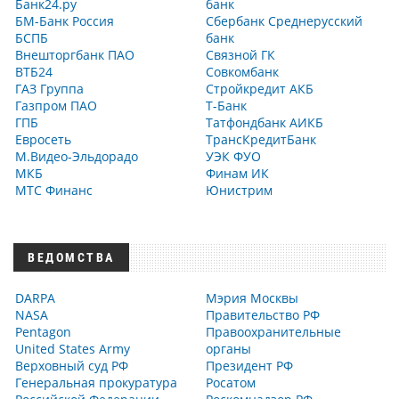
Банк24.ру
банк
БМ-Банк Россия
Сбербанк Среднерусский
БСПБ
банк
Внешторгбанк ПАО
Связной ГК
ВТБ24
Совкомбанк
ГАЗ Группа
Стройкредит АКБ
Газпром ПАО
Т-Банк
ГПБ
Татфондбанк АИКБ
Евросеть
ТрансКредитБанк
М.Видео-Эльдорадо
УЭК ФУО
МКБ
Финам ИК
МТС Финанс
Юнистрим
ВЕДОМСТВА
DARPA
Мэрия Москвы
NASA
Правительство РФ
Pentagon
Правоохранительные
United States Army
органы
Верховный суд РФ
Президент РФ
Генеральная прокуратура
Росатом