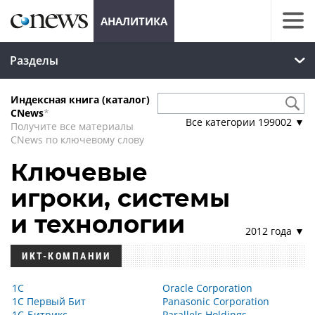
АНАЛИТИКА
Разделы
Индексная книга (каталог)
CNews
*
Все категории
199002
▼
Получите все материалы
CNews по ключевому слову
Ключевые
игроки, системы
и технологии
2012 года ▼
ИКТ-КОМПАНИИ
1С
Oracle Corporation
1С Первый Бит
Panasonic Corporation
1С-Битрикс
Parallels Holdings