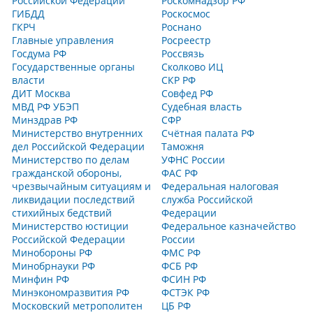
Российской Федерации
Роскомнадзор РФ
ГИБДД
Роскосмос
ГКРЧ
Роснано
Главные управления
Росреестр
Госдума РФ
Россвязь
Государственные органы
Сколково ИЦ
власти
СКР РФ
ДИТ Москва
Совфед РФ
МВД РФ УБЭП
Судебная власть
Минздрав РФ
СФР
Министерство внутренних
Счётная палата РФ
дел Российской Федерации
Таможня
Министерство по делам
УФНС России
гражданской обороны,
ФАС РФ
чрезвычайным ситуациям и
Федеральная налоговая
ликвидации последствий
служба Российской
стихийных бедствий
Федерации
Министерство юстиции
Федеральное казначейство
Российской Федерации
России
Минобороны РФ
ФМС РФ
Минобрнауки РФ
ФСБ РФ
Минфин РФ
ФСИН РФ
Минэкономразвития РФ
ФСТЭК РФ
Московский метрополитен
ЦБ РФ