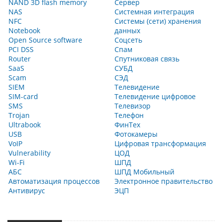
NAND 3D flash memory
Сервер
NAS
Системная интеграция
NFC
Системы (сети) хранения
Notebook
данных
Open Source software
Соцсеть
PCI DSS
Спам
Router
Спутниковая связь
SaaS
СУБД
Scam
СЭД
SIEM
Телевидение
SIM-card
Телевидение цифровое
SMS
Телевизор
Trojan
Телефон
Ultrabook
ФинТех
USB
Фотокамеры
VoIP
Цифровая трансформация
Vulnerability
ЦОД
Wi-Fi
ШПД
АБС
ШПД Мобильный
Автоматизация процессов
Электронное правительство
Антивирус
ЭЦП