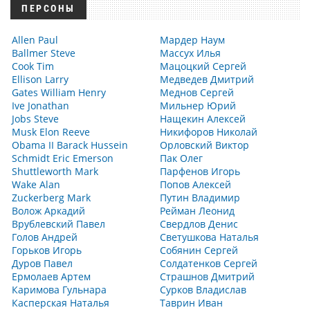
ПЕРСОНЫ
Allen Paul
Мардер Наум
Ballmer Steve
Массух Илья
Cook Tim
Мацоцкий Сергей
Ellison Larry
Медведев Дмитрий
Gates William Henry
Меднов Сергей
Ive Jonathan
Мильнер Юрий
Jobs Steve
Нащекин Алексей
Musk Elon Reeve
Никифоров Николай
Obama II Barack Hussein
Орловский Виктор
Schmidt Eric Emerson
Пак Олег
Shuttleworth Mark
Парфенов Игорь
Wake Alan
Попов Алексей
Zuckerberg Mark
Путин Владимир
Волож Аркадий
Рейман Леонид
Врублевский Павел
Свердлов Денис
Голов Андрей
Светушкова Наталья
Горьков Игорь
Собянин Сергей
Дуров Павел
Солдатенков Сергей
Ермолаев Артем
Страшнов Дмитрий
Каримова Гульнара
Сурков Владислав
Касперская Наталья
Таврин Иван