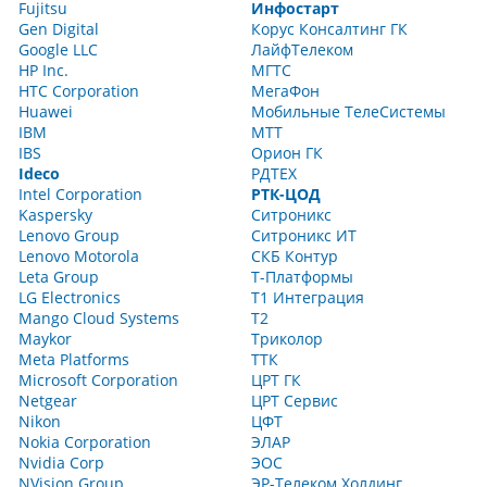
Fujitsu
Инфостарт
Gen Digital
Корус Консалтинг ГК
Google LLC
ЛайфТелеком
HP Inc.
МГТС
HTC Corporation
МегаФон
Huawei
Мобильные ТелеСистемы
IBM
МТТ
IBS
Орион ГК
Ideco
РДТЕХ
Intel Corporation
РТК-ЦОД
Kaspersky
Ситроникс
Lenovo Group
Ситроникс ИТ
Lenovo Motorola
СКБ Контур
Leta Group
Т-Платформы
LG Electronics
Т1 Интеграция
Mango Cloud Systems
Т2
Maykor
Триколор
Meta Platforms
ТТК
Microsoft Corporation
ЦРТ ГК
Netgear
ЦРТ Сервис
Nikon
ЦФТ
Nokia Corporation
ЭЛАР
Nvidia Corp
ЭОС
NVision Group
ЭР-Телеком Холдинг