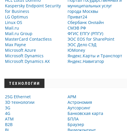
HCL Lotus Domino
Портал государственных и
Kaspersky Endpoint Security
муниципальных услуг
for Business
города Москвы
LG Optimus
Приват24
Linux OS
Сбербанк Онлайн
Mail.ru
СМЭВ РФ
Mail.ru Group
ФГИС ЕПГУ (РПГУ)
MasterCard Contactless
ЭОС EOS for SharePoint
Max Payne
ЭОС Дело СЭД
Microsoft Azure
ЮMoney
Microsoft Dynamics
Яндекс.Карты и Транспорт
Microsoft Dynamics AX
Яндекс.Навигатор
ТЕХНОЛОГИИ
25G Ethernet
АРМ
3D технологии
Астрономия
3G
Аутсорсинг
4G
Банковская карта
ATM
БПЛА
B2B
Браузер
BI
Видеоконтент