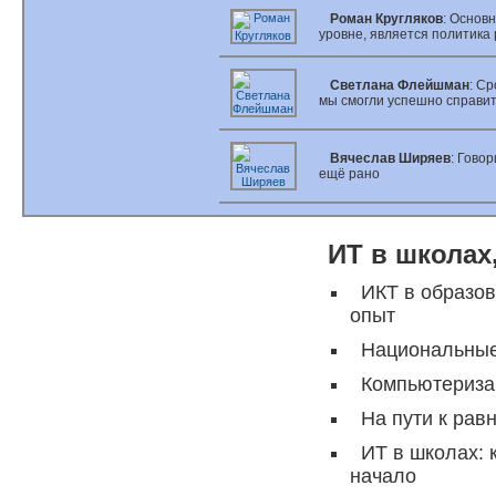
Роман Кругляков
: Основ
уровне, является политика
Светлана Флейшман
: С
мы смогли успешно справит
Вячеслав Ширяев
: Гово
ещё рано
ИТ в школах
ИКТ в образо
опыт
Национальные
Компьютериза
На пути к ра
ИТ в школах: 
начало