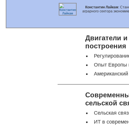
Константин Лайкам
: Cта
аграрного сектора экономик
Двигатели 
построения
Регулирование
Опыт Европы 
Американский
Современны
сельской св
Сельская связ
ИТ в совреме