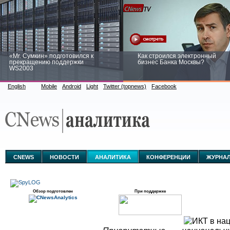
«Mr. Сумкин» подготовился к
Как строился электронный
прекращению поддержки
бизнес Банка Москвы?
WS2003
English
Mobile
Android
Light
Twitter (topnews)
Facebook
Заоблачная оптимизация: как
Рейтинг CNewsInfrastructure 20
Faberlic изменил подход к
приглашаем участвовать
аналитике
CNEWS
НОВОСТИ
АНАЛИТИКА
КОНФЕРЕНЦИИ
ЖУРНА
Обзор подготовлен
При поддержке