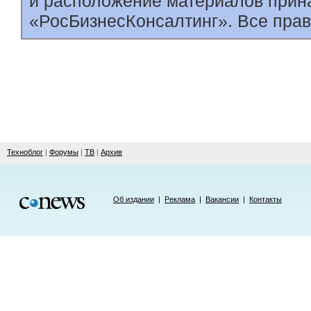
и расположение материалов прин
«РосБизнесКонсалтинг». Все пра
Техноблог
|
Форумы
|
ТВ
|
Архив
Об издании
|
Реклама
|
Вакансии
|
Контакты