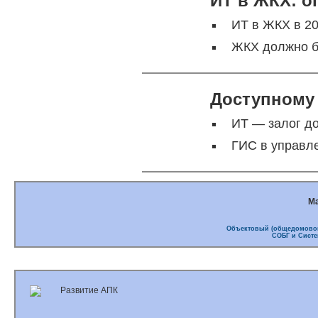
ИТ в ЖКХ: о
ИТ в ЖКХ в 20
ЖКХ должно б
Доступному
ИТ — залог до
ГИС в управл
М
Объектовый (общедомовой
СОБГ и Систе