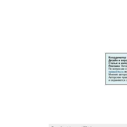
Координатор 
Дизайн и верс
Статьи и инт
Реклама
: Вит
По вопросам с
ил
review@rbc.ru
Мнение авторо
Авторские пра
и охраняются 