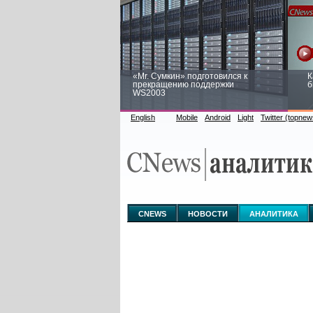
«Mr. Сумкин» подготовился к
К
прекращению поддержки
б
WS2003
English
Mobile
Android
Light
Twitter (topnew
Заоблачная оптимизация: как
Р
Faberlic изменил подход к
п
аналитике
CNEWS
НОВОСТИ
АНАЛИТИКА