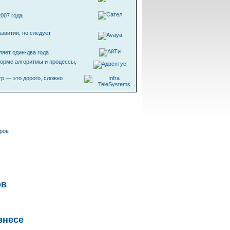
2007 года
азвитии, но следует
ляет
один-два
года
форме алгоритмы и процессы,
тр
— это дорого, сложно
тров
ов
знесе