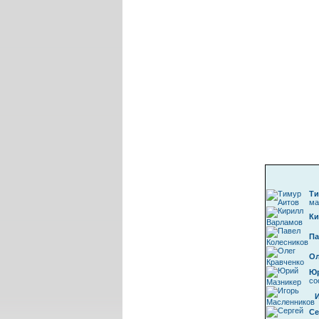
Ти
ма
Ки
Па
Ол
Юр
со
Се