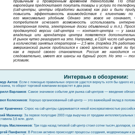
привычным и проверенным временем технологиям. По ста
европейцев предпочитают покупать товары и услуги по телефон
(
call-центры
, центры обработки вызовов) как раз и были прид
повысить эффективность взаимодействия с клиентами по
его максимально удобным. Однако это вовсе не означает, 
потребителя исчезает возможность использовать
интерне
электронная почта, электронные доски объявлений и т.п.). Про
продвинутой версии
call-центра
—
контакт-центра
— у заказч
владельца или арендатора центра появляется дополнительн
И рынок чутко реагирует на это. Например, в США число
call-цент
а количество занятых операторов — 2,5 млн. (порядка 3% работаю
американский рынок приблизился к своей зрелости и вряд ли б
как в период своего становления. Россия же находится «н
следовательно, имеет все шансы на бурный рост. Но это — то
условиях.
Интервью в обозрении:
мур Аитов
: Если с помощью правильных опросов удастся вернуть хотя бы одного из
газина, то оборот торговой компании возрастет в два раза
рилл Варламов
: Самое значимое событие для рынка
call-центров
— введение обязат
вел Колесников
: Хорошо организованный call-центр — это важнейший вклад в поло
ег Кравченко
: Спрос на call-центры сдерживается некой консервативностью российс
ий Мазникер
: За первое полугодие 2003 года выручка от продажи интеллектуальных
ставила 3,6 млн. долл.
Игорь Масленников
: Три года назад типовой call-центр стоил сотни тысяч долларов, 
ргей Панфилов
: В России активно происходят процессы создания, модернизации и 