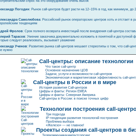
потребительский спрос на это оборудование очень высок
ександр Погодин
: Рынок
call-центров
будет расти на 12–15% в год, как минимум, до 
лександра Самолюбова
: Российский рынок операторских центров хоть и отстает в р
вропейским тенденциям
дрей Фролов
: Срок полного возврата инвестиций после внедрения
call-центра
состав
лерий Тарасов
: Умение заказчика документально изложить в понятной и доступной 
торые следует реализовать, вызывает уважение
ександр Ученов
: Развитию рынка
call-центров
мешают стереотипы о том, что
call-цен
не нужно
Call-центры
: описание технологии
Что такое
call-центр
Основное назначение ЦОВ
Задачи, услуги и возможности
call-центров
Экономическая и маркетинговая эффективность
call-цен
Call-центры
в России и в мире
История развития
Call-центров
Цифры и факты: Регион EMEA
Цифры и факты: Северная Америка
Call-центры
в России: в поиске точных цифр
Технологии построения
call-центр
Три подхода
IP-тенденции
развития технологий построения
Проблема выбора
«Железо» — не главное!
Проекты создания
call-центров
в би
Телекоммуникации/аутсорсинг