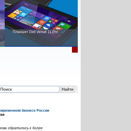
Планшет Dell Venue 11 Pro
Пора выбирать Fujitsu!
современном бизнесе России
жке
ова обратились к более