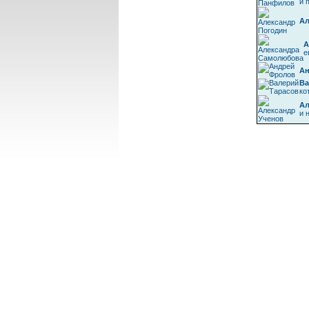
и 
Ал
А
е
Ан
Ва
ко
Ал
и 