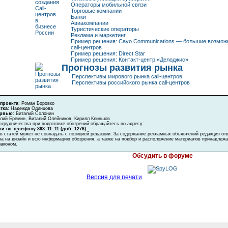
Операторы мобильной связи
Торговые компании
Банки
Авиакомпании
Туристические операторы
Реклама и маркетинг
Пример решения: Cayo Communications — большие возмож
call-центров
Пример решения: Direct Star
Пример решения:
Контакт-центр
«Делоджис»
Прогнозы развития рынка
Перспективы мирового рынка
call-центров
Перспективы российского рынка
call-центров
проекта
: Роман Боровко
тка
: Надежда Одинцова
ервью
: Виталий Солонин
алий Еремин, Виталий Олейников, Кирилл Клиншов
отрудничества при подготовке обозрений обращайтесь по адресу:
и по телефону
363–11–11 (доб. 1276)
.
в статей может не совпадать с позицией редакции. За содержание рекламных объявлений редакция отв
ва на дизайн и всю информацию обозрения, а также на подбор и расположение материалов принадлеж
законом.
Обсудить в форуме
Версия для печати