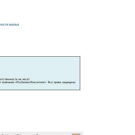
ности малых
етственности не несет.
ат компании «РосБизнесКонсалтинг». Все права защищены