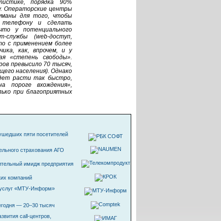
тистике, порядка 90%
у. Операторские центры
уманы для того, чтобы
 телефону и сделать
что у потенциального
т-службы
(
web-доступ
,
сто с применением более
ика, как, впрочем, и у
ая «степень свободы».
ров
превысило 70 тысяч,
щего населения). Однако
удет расти так быстро,
а пороге вхождения»,
лько при благоприятных
 ушедших пяти посетителей
ельного страхования АГО
жительный имидж предприятия
ких компаний
 услуг
«МТУ-Информ»
сегодня — 20–30 тысяч
развития
call-центров
,