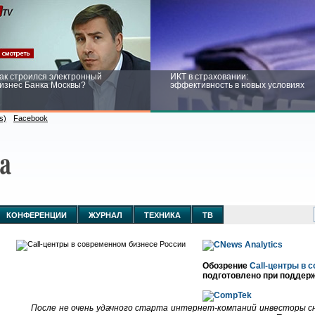
ак строился электронный
ИКТ в страховании:
изнес Банка Москвы?
эффективность в новых условиях
s)
Facebook
ейтинг CNewsInfrastructure 2015:
Информационная безопасность
риглашаем участвовать
бизнеса и госструктур: развитие в
новых условиях
КОНФЕРЕНЦИИ
ЖУРНАЛ
ТЕХНИКА
ТВ
Обозрение
Call-центры в 
подготовлено при поддер
После не очень удачного старта
интернет-компаний
инвесторы сн