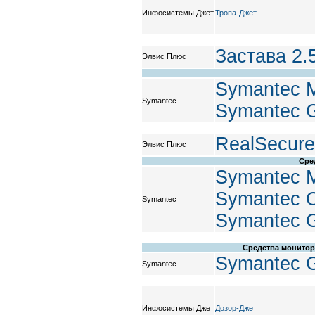
Инфосистемы Джет
Тропа-Джет
Застава 2.5
Элвис Плюс
Symantec 
Symantec
Symantec G
RealSecure
Элвис Плюс
Сре
Symantec 
Symantec Cl
Symantec
Symantec G
Средства монитор
Symantec G
Symantec
Инфосистемы Джет
Дозор-Джет