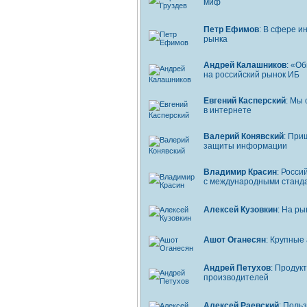
миф
Петр Ефимов
: В сфере 
рынка
Андрей Калашников
: «О
на российский рынок ИБ
Евгений Касперский
: Мы
в интернете
Валерий Конявский
: При
защиты информации
Владимир Красин
: Росс
с международными станд
Алексей Кузовкин
: На р
Ашот Оганесян
: Крупные
Андрей Петухов
: Продук
производителей
Алексей Раевский
: Поль