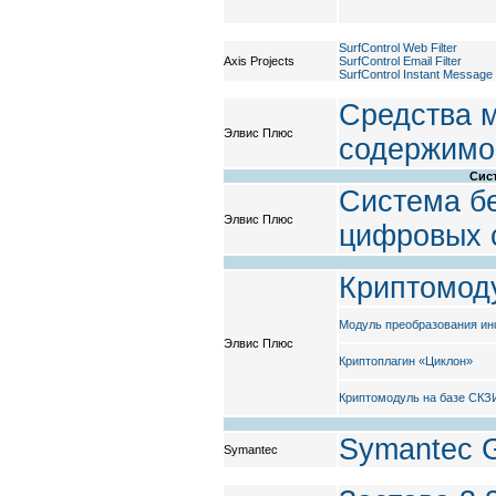
SurfControl Web Filter
Axis Projects
SurfControl Email Filter
SurfControl Instant Message F
Средства 
Элвис Плюс
содержимо
Сис
Система бе
Элвис Плюс
цифровых 
Криптомод
Модуль преобразования и
Элвис Плюс
Криптоплагин «Циклон»
Криптомодуль на базе СКЗ
Symantec G
Symantec