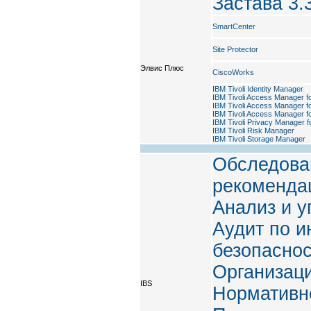
Застава 3.
SmartCenter
Site Protector
Элвис Плюс
CiscoWorks
IBM Tivoli Identity Manager
IBM Tivoli Access Manager f
IBM Tivoli Access Manager f
IBM Tivoli Access Manager fo
IBM Tivoli Privacy Manager f
IBM Tivoli Risk Manager
IBM Tivoli Storage Manager
Обследова
рекоменда
Анализ и 
Аудит по 
безопасно
Организац
IBS
Нормативн