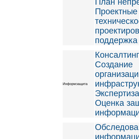
План непр
Проектные 
техническо
проектиров
поддержка
Консалтинг
Создание
организац
инфрастру
Информзащита
Экспертиза
Оценка за
информаци
Обследова
информаци