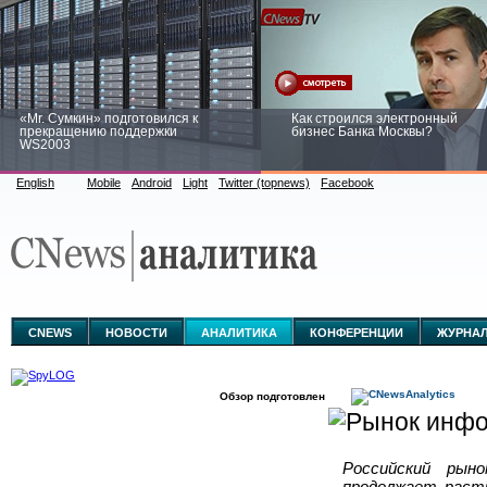
«Mr. Сумкин» подготовился к
Как строился электронный
прекращению поддержки
бизнес Банка Москвы?
WS2003
English
Mobile
Android
Light
Twitter (topnews)
Facebook
Заоблачная оптимизация: как
Рейтинг CNewsInfrastructure 20
Faberlic изменил подход к
приглашаем участвовать
аналитике
CNEWS
НОВОСТИ
АНАЛИТИКА
КОНФЕРЕНЦИИ
ЖУРНА
Обзор подготовлен
Российский рын
продолжает расти