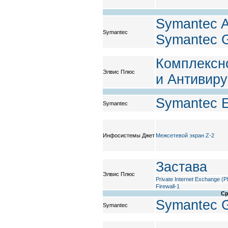
Symantec An
Symantec
Symantec G
Комплексно
Элвис Плюс
и Антивиру
Symantec En
Symantec
Инфосистемы Джет
Межсетевой экран Z-2
Застава
Элвис Плюс
Private Internet Exchange (P
Firewall-1
Ср
Symantec G
Symantec