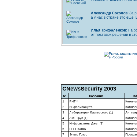
Александр Соколов
: За
а у нас в стране это еще 
Илья Трифаленков
: На 
от поставок решений в ст
CNewsSecurity 2003
№
Название
Кл
1
РНТ *
Компле
2
Информзащита
Компле
3
Лаборатория Касперского (1)
Антиви
4
АМТ Груп [1]
Компле
5
Инфосистемы Джет [1]
Компле
6
НПП Гамма
Компле
7
Элвис Плюс
Програ