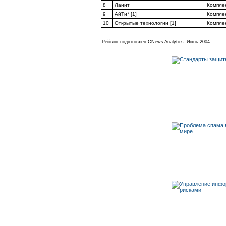
8
Ланит
Компле
9
АйТи* [1]
Компле
10
Открытые технологии [1]
Компле
Рейтинг подготовлен CNews Analytics. Июнь 2004