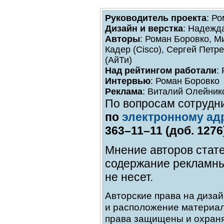
Руководитель проекта
: Р
Дизайн и верстка
: Надежд
Авторы
: Роман Боровко, 
Кадер (Cisco), Сергей Петр
(АйТи)
Над рейтингом работали
:
Интервью
: Роман Боровко
Реклама
: Виталий Олейник
По вопросам сотрудн
по
электронному ад
363–11–11 (доб. 1276
Мнение авторов стате
содержание рекламны
не несет.
Авторские права на дизай
и расположение материал
права защищены и охраня