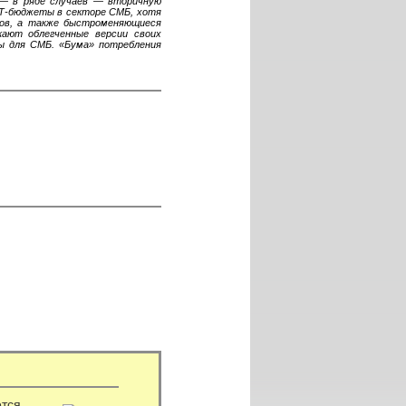
 — в ряде случаев — вторичную
ИТ-бюджеты в секторе СМБ, хотя
оков, а также быстроменяющиеся
кают облегченные версии своих
ы для СМБ. «Бума» потребления
ется