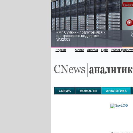
«Mr. Сумкин» подготовился к
К
прекращению поддержки
б
WS2003
English
Mobile
Android
Light
Twitter (topnew
Заоблачная оптимизация: как
Р
Faberlic изменил подход к
п
аналитике
CNEWS
НОВОСТИ
АНАЛИТИКА