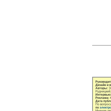
Руководит
Дизайн и в
Авторы:
Эл
Рудницкий
Интервью
Реклама:
К
Дата публ
По вопрос
по
электр
Мнение ав