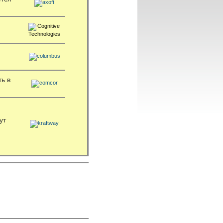
ь в
ут