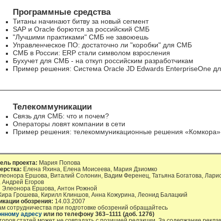
Программные средства
Титаны начинают битву за новый сегмент
SAP и Oracle борются за российский СМБ
"Лучшими практиками" СМБ не завоюешь
Управленческое ПО: достаточно ли "коробки" для СМБ
СМБ в России: ERP стали символом взросления
Бухучет для СМБ - на откуп российским разработчикам
Пример решения: Система Oracle JD Edwards EnterpriseOne д
Телекоммуникации
Связь для СМБ: что и почем?
Операторы ловят компании в сети
Пример решения: телекоммуникационные решения «Комкора»
ель проекта:
Мария Попова
ерстка:
Елена Яхина, Елена Моисеева, Мария Дзиомко
еонора Ершова, Виталий Солонин, Вадим Ференец, Татьяна Богатова, Ларис
, Андрей Егоров
:
Элеонора Ершова, Антон Рожной
ира Грошева, Кирилл Клиншов, Анна Кожурина, Леонид Балацкий
икации обозрения:
14.03.2007
ам сотрудничества при подготовке обозрений обращайтесь
онному адресу
или по телефону
363–1111 (доб. 1276)
торов статей может не совпадать с позицией редакции. За содержание рекл