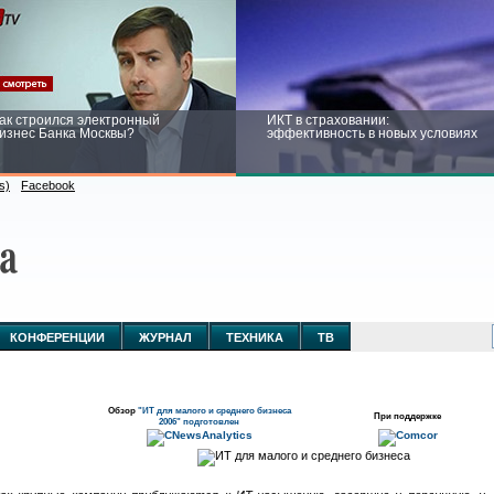
ак строился электронный
ИКТ в страховании:
изнес Банка Москвы?
эффективность в новых условиях
s)
Facebook
ейтинг CNewsInfrastructure 2015:
Информационная безопасность
риглашаем участвовать
бизнеса и госструктур: развитие в
новых условиях
КОНФЕРЕНЦИИ
ЖУРНАЛ
ТЕХНИКА
ТВ
Обзор
"ИТ для малого и среднего бизнеса
При поддержке
2006" подготовлен