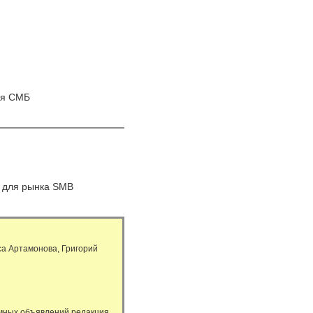
ля СМБ
 для рынка SMB
а Артамонова, Григорий
амных объявлений редакция