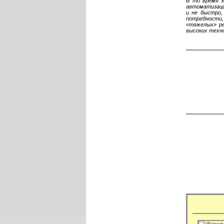
В то время к
автоматизаци
и не быстро,
потребности,
«тяжелых» ре
высоких техно