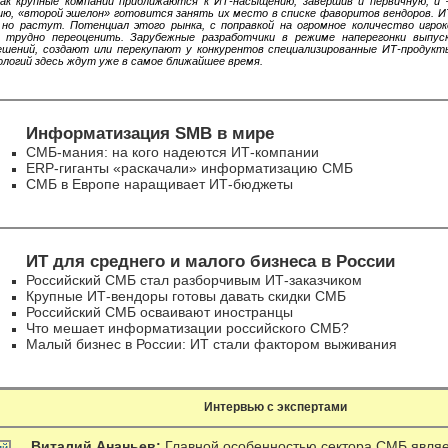
ак крупные компании приближаются к ИТ-насыщению, завершив и первичную, и
ю, «второй эшелон» готовится занять их место в списке фаворитов вендоров. 
 но растут. Потенциал этого рынка, с поправкой на огромное количество игр
 трудно переоценить. Зарубежные разработчики в режиме наперегонки выпус
шений, создают или перекупают у конкурентов специализированные ИТ-продукт
логий здесь ждут уже в самое ближайшее время.
Информатизация SMB в мире
СМБ-мания: на кого надеются ИТ-компании
ERP-гиганты «раскачали» информатизацию СМБ
СМБ в Европе наращивает ИТ-бюджеты
ИТ для среднего и малого бизнеса в России
Российский СМБ стал разборчивым ИТ-заказчиком
Крупные ИТ-вендоры готовы давать скидки СМБ
Российский СМБ осваивают иностранцы
Что мешает информатизации российского СМБ?
Малый бизнес в России: ИТ стали фактором выживания
Интервью с экспертами
Виталий Ананьев:
Главной особенностью сектора СМБ явля