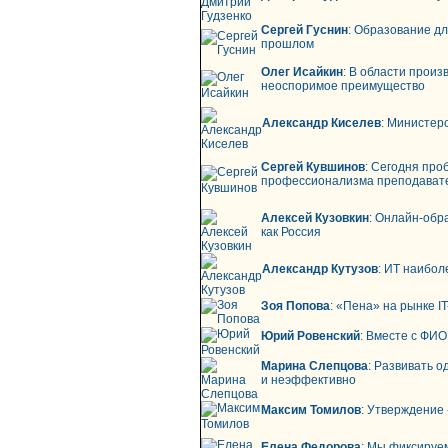
Сергей Гуснин
: Образование дл
прошлом
Олег Исайкин
: В области прои
неоспоримое преимущество
Александр Киселев
: Министер
Сергей Кувшинов
: Сегодня про
профессионализма преподават
Алексей Кузовкин
: Онлайн-обра
как Россия
Александр Кутузов
: ИТ наибол
Зоя Попова
: «Пена» на рынке I
Юрий Ровенский
: Вместе с ФИ
Марина Слепцова
: Развивать 
и неэффективно
Максим Томилов
: Утверждение
Елена Федорова
: Мы фиксируе