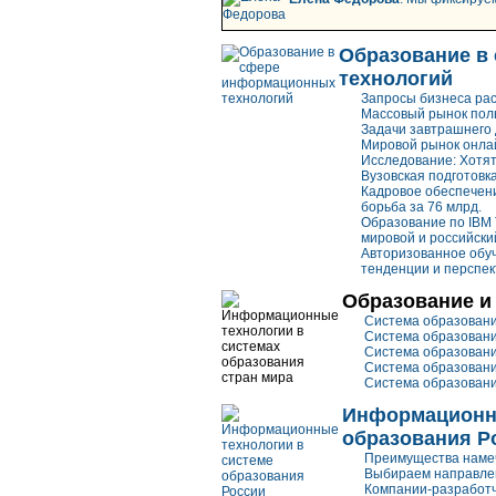
Образование в
технологий
Запросы бизнеса рас
Массовый рынок пол
Задачи завтрашнего
Мировой рынок онла
Исследование: Хотят
Вузовская подготовка
Кадровое обеспечен
борьба за 76 млрд.
Образование по IBM T
мировой и российски
Авторизованное обуч
тенденции и перспе
Образование и 
Система образован
Система образован
Система образовани
Система образован
Система образован
Информационны
образования Р
Преимущества наме
Выбираем направле
Компании-разработч