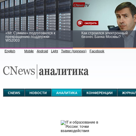
«Mr. Сумкин» подготовился к
Как строился электронный
прекращению поддержки
бизнес Банка Москвы?
WS2003
English
Mobile
Android
Light
Twitter (topnews)
Facebook
Заоблачная оптимизация: как
Рейтинг CNewsInfrastructure 20
Faberlic изменил подход к
приглашаем участвовать
аналитике
CNEWS
НОВОСТИ
АНАЛИТИКА
КОНФЕРЕНЦИИ
ЖУРНА