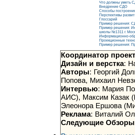
Что должны уметь 
Внедрение СДО
Способы построения
Перспективы развит
Глоссарий
Пример решения: С
Пример решения:
И
школы №1311 г. Мос
Информационно-обра
Проекционные техно
Пример решения: П
Координатор проек
Дизайн и верстка
: 
Авторы
: Георгий До
Попова, Михаил Невзор
Интервью
: Мария По
АИС), Максим Казак 
Элеонора Ершова (Ми
Реклама
: Виталий Ол
Следующие Обзоры