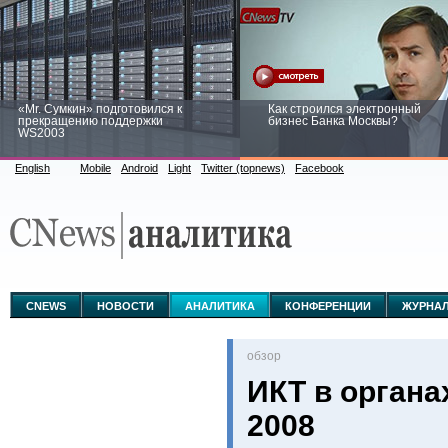
«Mr. Сумкин» подготовился к
Как строился электронный
прекращению поддержки
бизнес Банка Москвы?
WS2003
English
Mobile
Android
Light
Twitter (topnews)
Facebook
Заоблачная оптимизация: как
Рейтинг CNewsInfrastructure 20
Faberlic изменил подход к
приглашаем участвовать
аналитике
CNEWS
НОВОСТИ
АНАЛИТИКА
КОНФЕРЕНЦИИ
ЖУРНА
oбзор
ИКТ в органа
2008