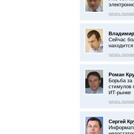
электронн
читать полно
Владимир 
Сейчас бо
находится
читать полно
Роман Кру
Борьба за
стимулов 
ИТ-рынке
читать полно
Сергей Кр
Информати
недостато