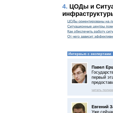
4.
ЦОДы и Ситуа
инфраструктур
ЦОДы ориентированы на пр
Ситуационные центры помо
Как обеспечить работу сит
От чего зависит эффектив
Интервью с экспертами
Павел Ер
Государст
первый эт
предостав
читать полно
Евгений З
Уже сейча