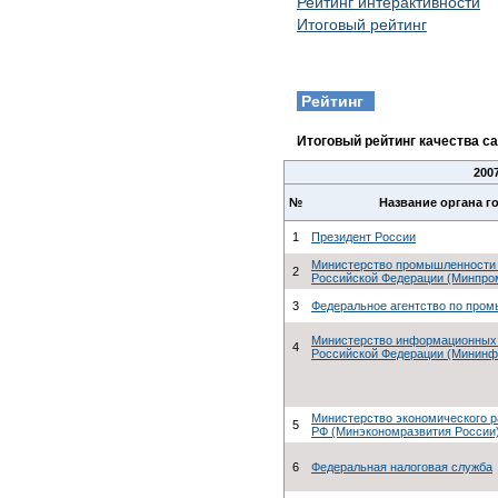
Рейтинг интерактивности
Итоговый рейтинг
Рейтинг
Итоговый рейтинг качества с
200
№
Название органа г
1
Президент России
Министерство промышленности 
2
Российской Федерации (Минпро
3
Федеральное агентство по про
Министерство информационных 
4
Российской Федерации (Мининф
Министерство экономического р
5
РФ (Минэкономразвития России
6
Федеральная налоговая служба