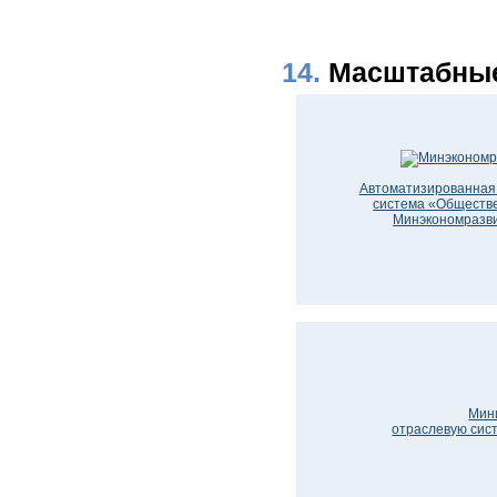
14.
Масштабные
Автоматизированна
система «Обществ
Минэкономразви
Мини
отраслевую сис