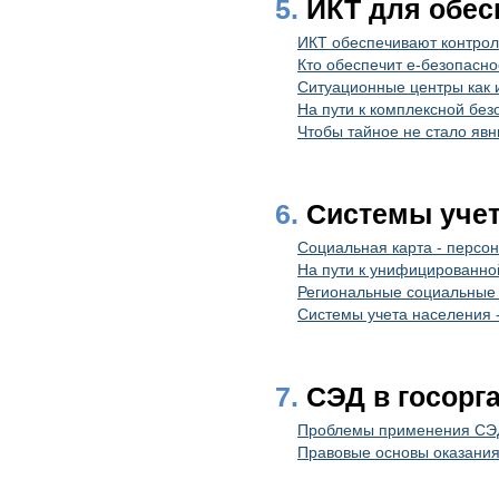
5.
ИКТ для обес
ИКТ обеспечивают контрол
Кто обеспечит е-безопасно
Ситуационные центры как 
На пути к комплексной без
Чтобы тайное не стало яв
6.
Cистемы учет
Социальная карта - персо
На пути к унифицированно
Региональные социальные 
Системы учета населения -
7.
СЭД в госорг
Проблемы применения СЭД
Правовые основы оказания 