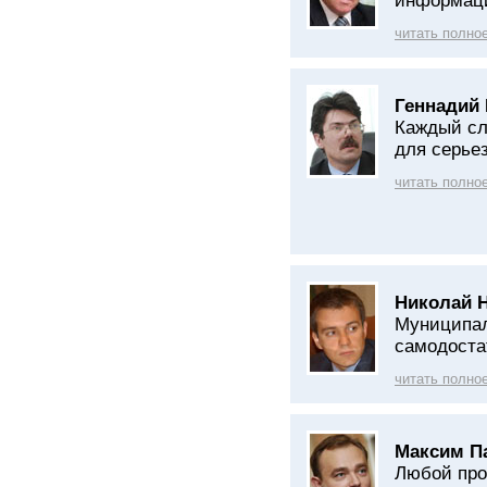
информаци
читать полно
Геннадий 
Каждый сл
для серье
читать полно
Николай 
Муниципал
самодост
читать полно
Максим П
Любой про