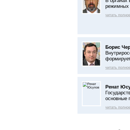
В органах
режимных
читать полно
Борис Че
Внутрирос
формирует
читать полно
Ренат Юс
Государст
основные 
читать полно