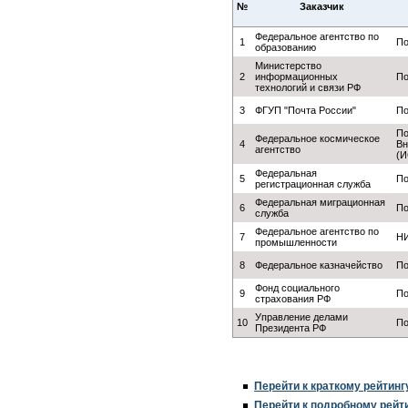
№
Заказчик
Федеральное агентство по
1
По
образованию
Министерство
2
информационных
По
технологий и связи РФ
3
ФГУП "Почта России"
По
По
Федеральное космическое
4
Вн
агентство
(И
Федеральная
5
По
регистрационная служба
Федеральная миграционная
6
По
служба
Федеральное агентство по
7
Н
промышленности
8
Федеральное казначейство
По
Фонд социального
9
По
страхования РФ
Управление делами
10
По
Президента РФ
Перейти к краткому рейтинг
Перейти к подробному рейт