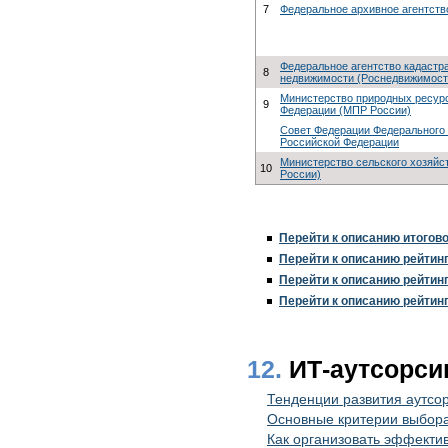
7
Федеральное архивное агентств
Федеральное агентство кадастр
8
недвижимости (Роснедвижимост
Министерство природных ресур
9
Федерации (МПР России)
Совет Федерации Федерального
Российской Федерации
Министерство сельского хозяйс
10
России)
Перейти к описанию итогово
Перейти к описанию рейтин
Перейти к описанию рейтин
Перейти к описанию рейтин
12.
ИТ-аутсорси
Тенденции развития аутсор
Основные критерии выбора
Как организовать эффекти