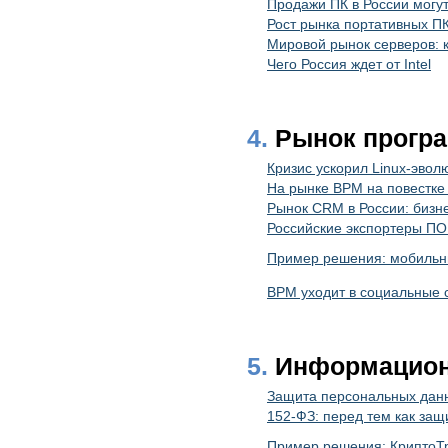
Продажи ПК в России могу
Рост рынка портативных П
Мировой рынок серверов: к
Чего Россия ждет от Intel
4.
Рынок програ
Кризис ускорил Linux-эво
На рынке BPM на повестке 
Рынок CRM в России: бизн
Российские экспортеры ПО 
Пример решения: мобильн
ВРМ уходит в социальные 
5.
Информацион
Защита персональных данн
152-ФЗ: перед тем как за
Пример решения: КриптоТр