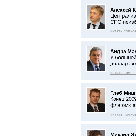
Алексей К
Централиз
СПО неиз
читать полно
Андрэ Ма
У большей
долларово
читать полно
Глеб Миш
Конец 2009
флагом» а
читать полно
Михаил Э