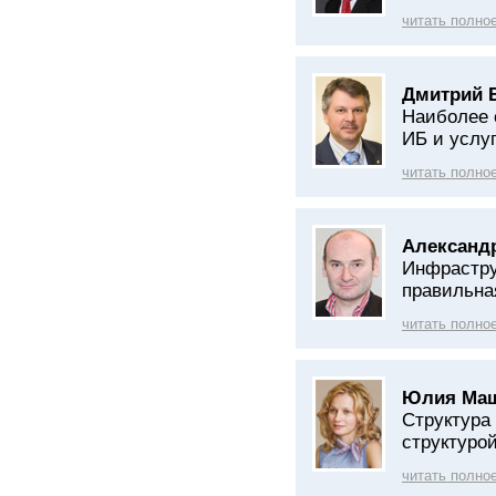
читать полно
Дмитрий 
Наиболее 
ИБ и услу
читать полно
Александр
Инфрастру
правильна
читать полно
Юлия Маш
Структура
структуро
читать полно