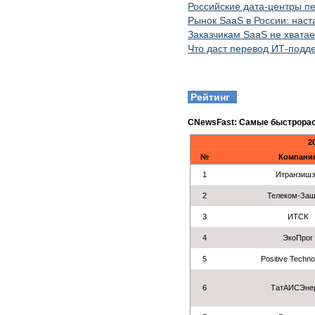
Российские дата-центры пе
Рынок SaaS в России: нас
Заказчикам SaaS не хватае
Что даст перевод ИТ-подде
Рейтинг
CNewsFast: Самые быстрорас
2
№
Компани
1
Итранзиш
2
Телеком-За
3
ИТСК
4
ЭкоПрог
5
Positive Techno
6
ТатАИСЭне