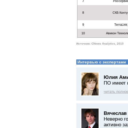
7
Россерви
8
СКБ Конту
9
TerraLink
10
Авикон Текнол
Источник: CNews Analytics, 2010
Интервью с экспертами
Юлия Ами
ПО имеет 
читать полно
Вячеслав
Неверно г
активно з