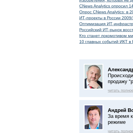
Изобретения, которых не 
CNews Analytics опросил 
Опрос CNews Analytics: в 
ИТ-проекты в России 2009
Оптимизация ИТ-инфрастру
Российский ИТ-рынок восст
Кто станет локомотивом м
10 главных событий ИКТ в 
Александ
Происходи
продажу “
читать полно
Андрей В
За время 
режиме
читать полно