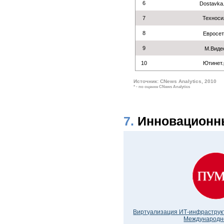
6
Dostavka
7
Техноси
8
Евросе
9
М.Виде
10
Ютинет.
Источник: CNews Analytics, 2010
* - по оценке CNews Analytics
7.
Инновационн
Виртуализация ИТ-инфраструк
Международн