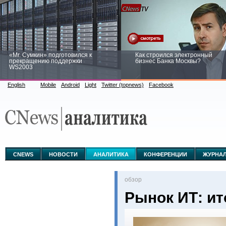
«Mr. Сумкин» подготовился к
Как строился электронный
прекращению поддержки
бизнес Банка Москвы?
WS2003
English
Mobile
Android
Light
Twitter (topnews)
Facebook
Заоблачная оптимизация: как
Рейтинг CNewsInfrastructure 20
Faberlic изменил подход к
приглашаем участвовать
аналитике
CNEWS
НОВОСТИ
АНАЛИТИКА
КОНФЕРЕНЦИИ
ЖУРНА
oбзор
Рынок ИТ: ит