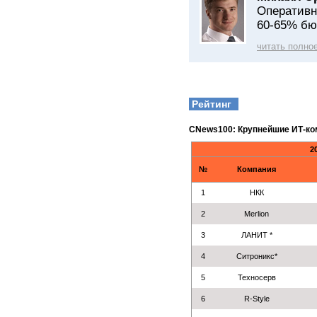
Оперативн
60-65% бю
читать полно
Рейтинг
CNews100: Крупнейшие ИТ-ко
2
№
Компания
1
НКК
2
Merlion
3
ЛАНИТ *
4
Ситроникс*
5
Техносерв
6
R-Style