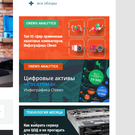
все обзоры
CNEWS ANALYTICS
Топ-10 сфер применения
квантовых компьютеров.
Инфографика CNews
CNEWS ANALYTICS
Цифровые активы
«Росатома».
Инфографика CNews
ТЕХНОЛОГИЯ МЕСЯЦА
Как выбрать сервер
для ЦОД и не прогадать
в перспективе