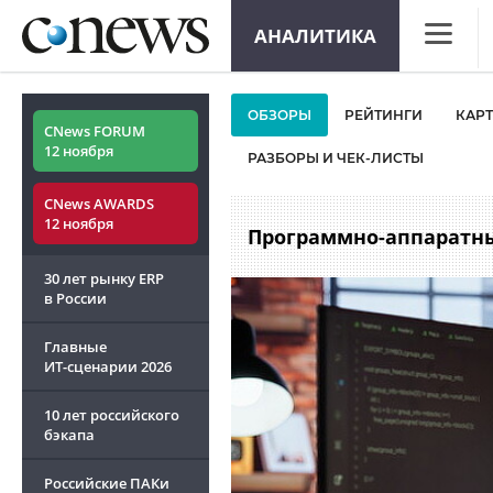
АНАЛИТИКА
CNews
ОБЗОРЫ
РЕЙТИНГИ
КАР
Аналитик
CNews FORUM
12 ноября
РАЗБОРЫ И ЧЕК-ЛИСТЫ
Конфере
CNews AWARDS
Маркет
12 ноября
Программно-аппаратны
Техника
30 лет рынку ERP
ТВ
в России
Главные
ИТ-сценарии
2026
10 лет российского
бэкапа
Российские ПАКи