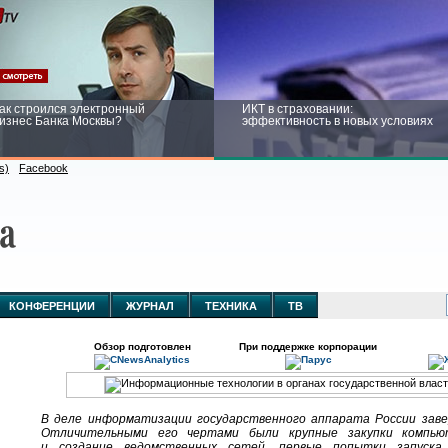
ак строился электронный
ИКТ в страховании:
изнес Банка Москвы?
эффективность в новых условиях
s)
Facebook
ейтинг CNewsInfrastructure 2015:
Информационная безопасность
риглашаем участвовать
бизнеса и госструктур: развитие в
новых условиях
КОНФЕРЕНЦИИ
ЖУРНАЛ
ТЕХНИКА
ТВ
Обзор подготовлен
При поддержке корпорации
В деле информатизации государственного аппарата России зав
Отличительными его чертами были крупные закупки компьют
и создание ведомственных сетей, первые попытки запуска