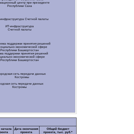
ационный центр при президенте
Республики Саха
ИТ-инфраструктура
Счетной палаты
ма поддержки принятия решений
циально-экономической
сфере
Республики Башкортостан
родская сеть передачи данных
Костромы
 начала
Дата окончания
Общий бюджет
оекта
проекта
проекта, тыс. руб.*