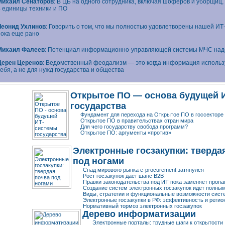
Михаил Сенаторов
: В ЦБ на одного сотрудника, включая шоферов и уборщиц,
4 единицы техники и ПО
Леонид Ухлинов
: Говорить о том, что мы полностью удовлетворены нашей
ИТ
пока еще рано
Михаил Фалеев
: Потенциал
информационно-управляющей
системы МЧС надо
Церен Церенов
: Ведомственный феодализм — это когда информация использ
себя, а не для нужд государства и общества
Открытое ПО — основа будущей
государства
Фундамент для перехода на Открытое ПО в госсекторе
Открытое ПО в правительствах стран мира
Для чего государству свобода программ?
Открытое ПО: аргументы «против»
Электронные госзакупки: тверда
под ногами
Спад мирового рынка e-procurement затянулся
Рост госзакупок дает шанс В2В
Правки законодательства под ИТ пока заменяет пропа
Создание систем электронных госзакупок идет полны
Виды, стратегии и функциональные возможности сист
Электронные госзакупки в РФ: эффективность и
регио
Нормативный тормоз электронных госзакупок
Дерево информатизации
Электронные порталы: трудные шаги к открытости