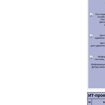
Сис
фина
Цен
для админи
Информацио
Департамен
ИТ-прое
№
З