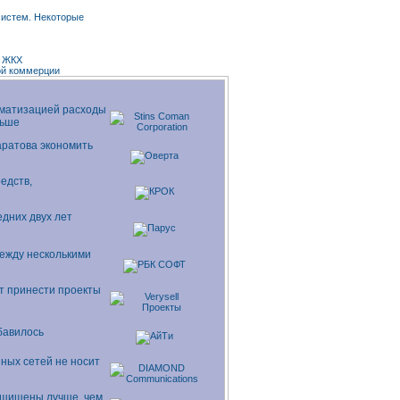
истем. Некоторые
и ЖКХ
ой коммерции
оматизацией расходы
льше
аратова экономить
едств,
едних двух лет
ежду несколькими
ут принести проекты
бавилось
ных сетей не носит
ащищены лучше, чем