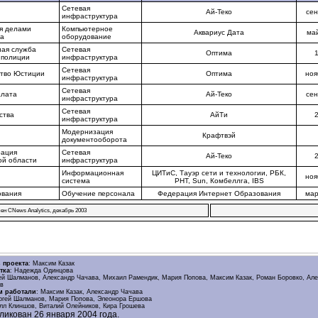
Сетевая
Ай-Теко
сен
инфраструктура
я делами
Компьютерное
Аквариус Дата
ма
та
оборудование
ая служба
Сетевая
Оптима
 полиции
инфраструктура
Сетевая
тво Юстиции
Оптима
ноя
инфраструктура
Сетевая
алата
Ай-Теко
сен
инфраструктура
Сетевая
ства
АйТи
инфраструктура
Модернизация
Крафтвэй
документооборота
рация
Сетевая
Ай-Теко
ой области
инфраструктура
Информационная
ЦИТиС, Тауэр сети и технологии, РБК,
ноя
система
РНТ, Sun, Комбеллга, IBS
ования
Обучение персонала
Федерация Интернет Образования
мар
ен CNews Analytics, декабрь 2003
 проекта
: Максим Казак
тка
: Надежда Одинцова
ей Шалманов, Александр Чачава, Михаил Рамендик, Мария Попова, Максим Казак, Роман Боровко, Ал
ов
м работали
: Максим Казак, Александр Чачава
ргей Шалманов, Мария Попова, Элеонора Ершова
илл Клиншов, Виталий Олейников, Кира Грошева
ликован 26 января 2004 года.