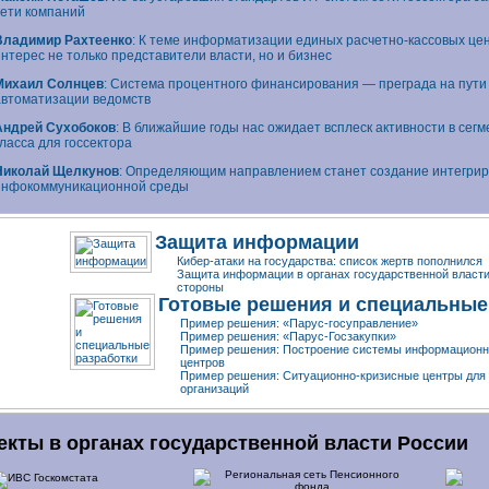
сети компаний
Владимир Рахтеенко
: К теме информатизации единых
расчетно-кассовых
цен
интерес не только представители власти, но и бизнес
Михаил Солнцев
: Система процентного финансирования — преграда на пут
автоматизации ведомств
Андрей Сухобоков
: В ближайшие годы нас ожидает всплеск активности в сегм
класса для госсектора
Николай Щелкунов
: Определяющим направлением станет создание интегри
инфокоммуникационной среды
Защита информации
Кибер-атаки на государства: список жертв пополнился
Защита информации в органах государственной власти
стороны
Готовые решения и специальные
Пример решения: «
Парус-госуправление
»
Пример решения: «
Парус-Госзакупки
»
Пример решения: Построение системы
информационн
центров
Пример решения:
Ситуационно-кризисные
центры для
организаций
екты в органах государственной власти России