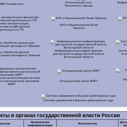
Региональная сеть
Информ
ИВС Госкомстата
Пенсионного фонда
тема автоматизации
SAP в Национальном банке
нсово-хозяйственной
Украины
деятельности ГТК
Информационная инфраструктура
Систе
тр обработки данных
для органов государственной власти
в
со
страции президента Чувашии
Вологодской области
нно-аналитическая
система
Го
та региональной экономики
Ситуационный центр МЭРТ
МЭРТ
Система управления в Высшем арбитражном суде
кты в органах государственной власти России
Направление
Дата
аказчик
Исполнители
информатизации
пр