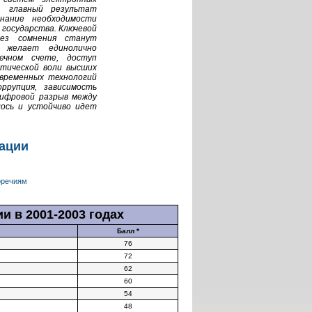
, главный результат
нание необходимости
государства. Ключевой
без сомнения станут
 желает единолично
чном счете, доступ
итической воли высших
временных технологий
ррупция, зависимость
цифровой разрыв между
лось и устойчиво идет
ации
оречиям
ции
в 2001-2003 годах
Балл *
76
72
62
60
54
48