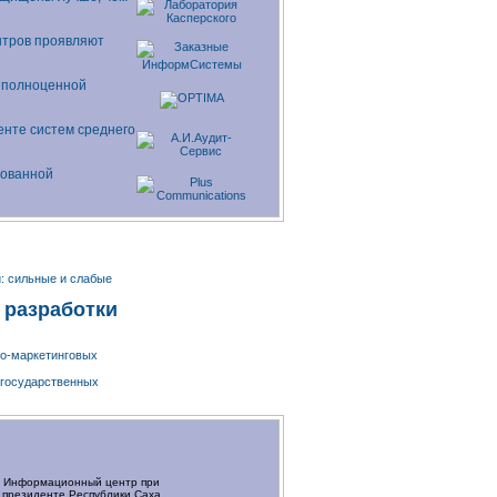
тров проявляют
и полноценной
енте систем среднего
рованной
: сильные и слабые
 разработки
о-маркетинговых
 государственных