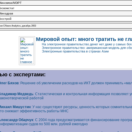
Минсвязи/МЭРТ
Госкомстат
Минздрав
Госстрой
ен CNews Analytics, декабрь 2003
Мировой опыт: много тратить не гл
На электронное правительство денег нет даже у самых бо
Электронное правительство: американская модель для сбо
Электронные правительства в странах Азии
ью с экспертами:
Олег Бяхов
: Решение об увеличении расходов на ИКТ должен принимать «м
Владимир Медведь
: Статистическая и контрольная информация позволяет 
законотворческой работой
Михаил Мишустин
: У нас существуют ресурсы, ценность которых сомнительна 
это снижает эффективность работы МНС
Александр Обарчук
: С 2004 года предусматривается финансирование прогр
информатизации судов по 500 млн. рублей ежегодно