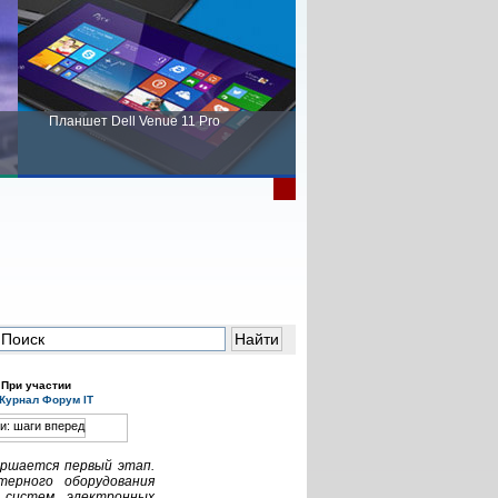
Планшет Dell Venue 11 Pro
Пора выбирать Fujitsu!
При участии
ершается первый этап.
ерного оборудования
 систем электронных