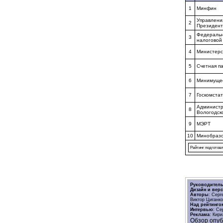
1
Минфин
Управлени
2
Президен
Федеральн
3
налоговой
4
Министерс
5
Счетная п
6
Минимуще
7
Госкомстат
Админист
8
Вологодск
9
МЭРТ
10
Минобраз
Рейтинг подготовл
Руководитель
Дизайн и верс
Авторы
: Серг
Виктор Циганк
Над рейтинго
Интервью
: Се
Реклама
: Кир
Обзор опуб