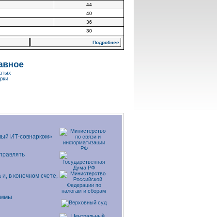
44
40
36
30
Подробнее
авное
гатых
рки
алый
ИТ-совнарком
»
управлять
и, в конечном счете,
аммы