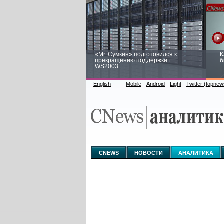
«Mr. Сумкин» подготовился к
К
прекращению поддержки
б
WS2003
English
Mobile
Android
Light
Twitter (topnew
Заоблачная оптимизация: как
Р
Faberlic изменил подход к
п
аналитике
CNEWS
НОВОСТИ
АНАЛИТИКА