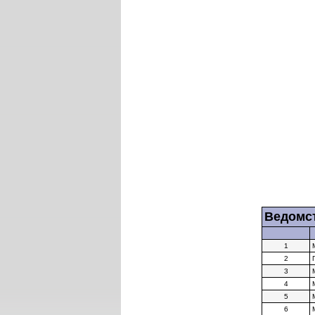
Ведомс
1
2
3
4
5
6