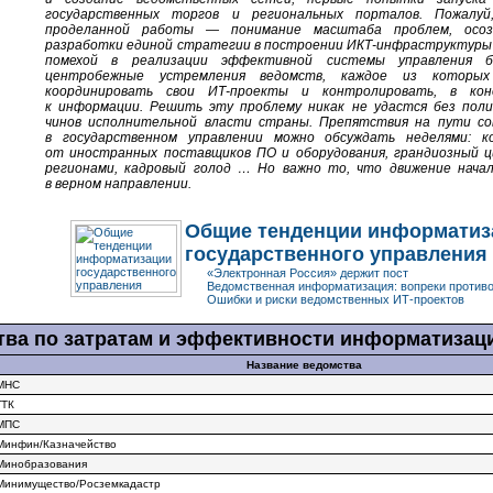
государственных торгов и региональных порталов. Пожалуй
проделанной работы — понимание масштаба проблем, осоз
разработки единой стратегии в построении
ИКТ-инфраструктуры
помехой в реализации эффективной системы управления 
центробежные устремления ведомств, каждое из которых
координировать свои
ИТ-проекты
и контролировать, в коне
к информации. Решить эту проблему никак не удастся без пол
чинов исполнительной власти страны. Препятствия на пути со
в государственном управлении можно обсуждать неделями: ко
от иностранных поставщиков ПО и оборудования, грандиозный 
регионами, кадровый голод … Но важно то, что движение нача
в верном направлении.
Общие тенденции информатиз
государственного управления
«Электронная Россия» держит пост
Ведомственная информатизация: вопреки против
Ошибки и риски ведомственных
ИТ-проектов
тва по затратам и эффективности информатиза
Название ведомства
МНС
ГТК
МПС
Минфин/Казначейство
Минобразования
Минимущество/Росземкадастр