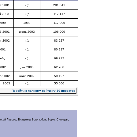
т 2001
н/д
291 641
й 2003
н/д
117 417
1999
1999
117 000
б 2001
июнь 2003
106 000
т 2002
н/д
83 227
2001
н/д
80 917
н/д
н/д
69 972
2002
дек.2003
62 700
б 2002
нояб 2002
59 127
т 2003
н/д
55 000
Перейти к полному рейтингу 30 проектов
ексей Лавров, Владимир Боголюбов, Борис Синицын,