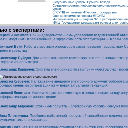
Ситуационные центры: Рубикон позади
Создание крупных
информационно-управляющих
с
уроки
ЕГСУПД — главный
ИТ-проект
государства
Оценка стоимости проекта ЕГСУПД
Информатизация — задача №1 в реформировани
ИМЦ: Государство закладывает основы электронн
ью с экспертами:
Сергей Анисимов
: При «надведомственном» управлении ведомственной авт
на ИТ могут быть в разы меньше, а эффективность эксплуатации — в разы бо
Дмитрий Бейк
: Работа с местным оператором связи позволяет ведомствам С
время и средства
Александр Буйдов
: Для информатизации госсектора важнее не количество ср
а эффективность затрат
Александр Карпачев
: Система электронных госзакупок — «бестселлер» посл
Алексей Кузовкин
: Налаживание внешнего электронного документооборота м
государственными организациями — новая актуальная тенденция
Алексей Леонтьев
: Максимальную экономическую и политическую выгоду мог
информатизации регионов в целом
Александр Миронов
: Охотников поругать «Электронную Россию» сегодня поу
Инна Плотникова
: Проблема избыточной пропускной способности ведомствен
фундаментального характера
Максим Поташев
:
Из-за
устаревших стандартов
ИТ-систем
сети госсектора з