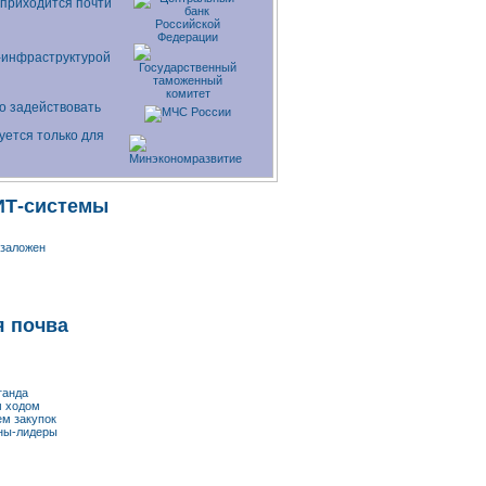
 приходится почти
-инфраструктурой
 задействовать
уется только для
ИТ-системы
 заложен
я почва
ганда
м ходом
ем закупок
ны-лидеры