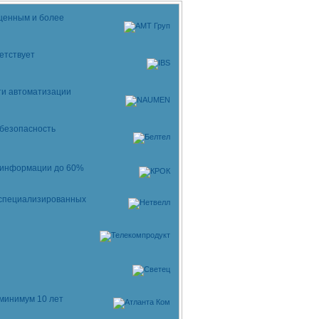
ыщенным и более
етствует
ти автоматизации
 безопасность
 информации до 60%
 специализированных
минимум 10 лет