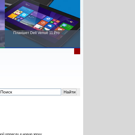
Планшет Dell Venue 11 Pro
Пора выбирать Fujitsu!
ой отрасли в новую эпоху.