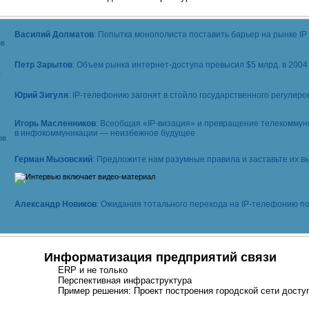
Василий Долматов
: Попытка монополиста поставить барьер на рынке IP
Петр Зарытов
: Объем рынка
интернет-доступа
превысил $5 млрд. в 2004 
Юрий Зигуля
:
IP-телефонию
загонят в стойло государственного регулиро
Игорь Масленников
: Всеобщая «
IP-визация
» и превращение телекоммун
в инфокоммуникации — неизбежное будущее
Герман Мызовский
: Предложите нам разумные правила и заставьте их в
Александр Новиков
: Ожидания тотального перехода на
IP-телефонию
по
Информатизация предприятий связи
ERP и не только
Перспективная инфраструктура
Пример решения: Проект построения городской сети досту