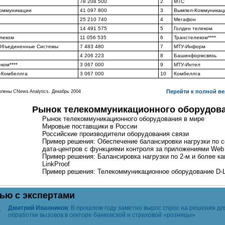
78 208 500
2
МТС
оммуникации
41 097 800
3
Вымпел-Коммуникац
25 210 740
4
Мегафон
14 491 575
5
Голден телеком
елеком
11 056 535
6
Транстелеком****
Объединенные Системы
7 483 480
7
МТУ-Информ
4 206 223
8
Башинформсвязь
ком****
3 067 000
9
МТУ-Интел
-Комбеллга
3 067 000
10
Комбеллга
Перейти к полной ве
влены CNews Analytics. Декабрь 2004
Рынок телекоммуникационного оборудов
Рынок телекоммуникационного оборудования в мире
Мировые поставщики в России
Российские производители оборудования связи
Пример решения: Обеспечение балансировки нагрузки по 
дата-центров
с функциями контроля за приложениями Web S
Пример решения: Балансировка нагрузки по 2-м и более к
LinkProof
Пример решения: Телекоммуникационное оборудование
D-
ью с экспертами
Дмитрий Иванников
: В прошлом году заметно вырос спрос на решения дл
обработки вызовов в секторе банковской и страховой «розницы»