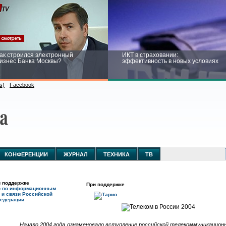
ак строился электронный
ИКТ в страховании:
изнес Банка Москвы?
эффективность в новых условиях
s)
Facebook
ейтинг CNewsInfrastructure 2015:
Информационная безопасность
риглашаем участвовать
бизнеса и госструктур: развитие в
новых условиях
КОНФЕРЕНЦИИ
ЖУРНАЛ
ТЕХНИКА
ТВ
 поддержке
При поддержке
о по информационным
 и связи Российской
едерации
Начало 2004 года ознаменовало вступление российской телекоммуникационн