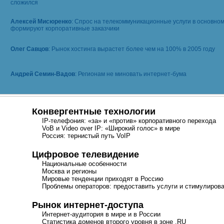
сложился
Алексей Мисюренко
: Спрос на телекоммуникационные услуги в основно
формируют корпоративные заказчики
Олег Савцов
: Рынок хостинга вырастет более чем на 100% в 2005 году
Андрей Семин-Вадов
: Регионам не миновать интернет-бума
Конвергентные технологии
IP-телефония
: «за» и «против» корпоративного перехода
VoB и Video over IP: «Широкий голос» в мире
Россия: тернистый путь VoIP
Цифровое телевидение
Национальные особенности
Москва и регионы
Мировые тенденции приходят в Россию
Проблемы операторов: предоставить услуги и стимулирова
Рынок
интернет-доступа
Интернет-аудитория
в мире и в России
Статистика доменов второго уровня в зоне .RU