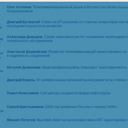
Олег Алленов
: Телекоммуникационный рынок в России стал более нас
предсказуемым
Дмитрий Бутмалай
: Спрос на
ИТ-решения
со стороны операторов соотв
последовательности их развития
Александр Давыдов
: Среди заказчиков растет понимание необходимос
телефонного обслуживания
Анастасия Дашковская
: Развитие телекоммуникаций ориентировано на
и надежность соединений
Наталия Дьяконова
: Видеоконференцсвязь повышает транслируемость
Дмитрий Коваль
: От универсальных решений рынок движется в сторону
Павел Колесников
:
Call-центры
создаются вокруг нефтетрубы
Сергей Крестьянинов
: 2004 год приблизил Россию к «океану NGN»
Михаил Петухов
: Высокий спрос на аналоговые
мини-АТС
гарантирован 