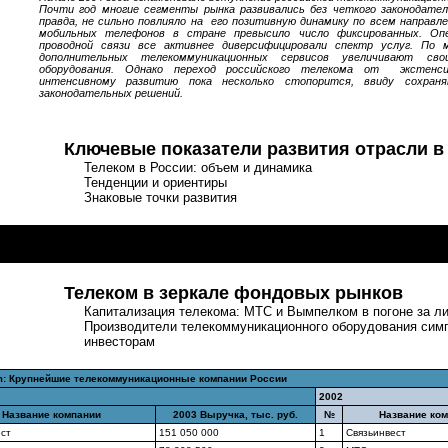
Почти год многие сегменты рынка развивались без четкого законодател
правда, не сильно повлияло на его позитивную динамику по всем направл
мобильных телефонов в стране превысило число фиксированных. Оп
проводной связи все активнее диверсифицировали спектр услуг. По 
дополнительных телекоммуникационных сервисов увеличивают св
оборудования. Однако переход российского телекома от экстенс
интенсивному развитию пока несколько стопорится, ввиду сохраня
законодательных решений.
Ключевые показатели развития отрасли в
Телеком в России: объем и динамика
Тенденции и ориентиры
Знаковые точки развития
10 ключевых событий в телекоме-2004
Телеком в зеркале фондовых рынков
Капитализация телекома: МТС и Вымпелком в погоне за л
Производители телекоммуникационного оборудования сим
инвесторам
: Крупнейшие телекоммуникационные компании России
2002
Название компании
2003 Выручка, тыс. руб.
№
Название ко
ест
151 050 000
1
Связьинвест