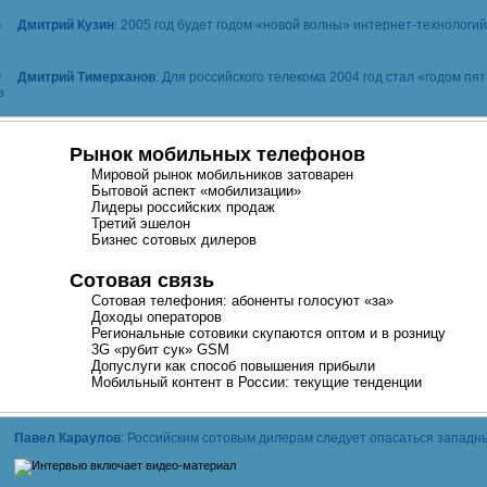
Дмитрий Кузин
: 2005 год будет годом «новой волны»
интернет-технологий
Дмитрий Тимерханов
: Для российского телекома 2004 год стал «годом п
Рынок мобильных телефонов
Мировой рынок мобильников затоварен
Бытовой аспект «мобилизации»
Лидеры российских продаж
Третий эшелон
Бизнес сотовых дилеров
Сотовая связь
Сотовая телефония: абоненты голосуют «за»
Доходы операторов
Региональные сотовики скупаются оптом и в розницу
3G «рубит сук» GSM
Допуслуги как способ повышения прибыли
Мобильный контент в России: текущие тенденции
Павел Караулов
: Российским сотовым дилерам следует опасаться западн