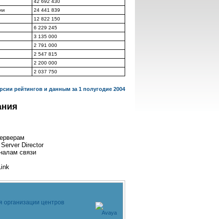
42 692 430
ии
24 441 839
12 822 150
6 229 245
3 135 000
2 791 000
2 547 815
2 200 000
2 037 750
рсии рейтингов и данным за 1 полугодие 2004
ания
серверам
erver Director
аналам связи
Link
я организации центров