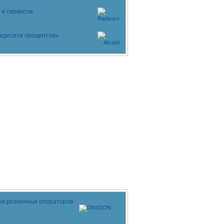
и сервисов
ятидесяти процентов»
ых розничных операторов