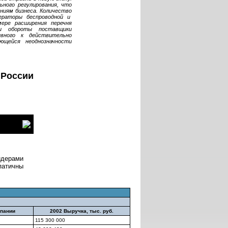
ьного регулирования, что
ениям бизнеса. Количество
ераторы беспроводной и
мере расширения перечня
ои обороты поставщики
ивного к действительно
ющейся неоднозначности
 России
идерами
патичны
мпании
2002 Выручка, тыс. руб.
115 300 000