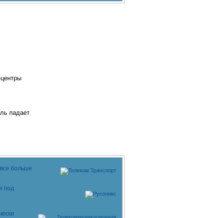
l-центры
ыль падает
 все больше
я под
чески