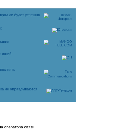
 вряд ли будет успешна
г.
вания
икаций
ыполнять
ка не оправдываются
па оператора связи