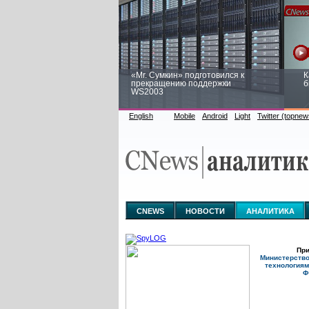
«Mr. Сумкин» подготовился к
К
прекращению поддержки
б
WS2003
English
Mobile
Android
Light
Twitter (topnew
Заоблачная оптимизация: как
Р
Faberlic изменил подход к
п
аналитике
CNEWS
НОВОСТИ
АНАЛИТИКА
При
Министерств
технологиям
Ф