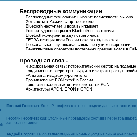
Беспроводные коммуникации
Беспроводные технологии: широкие возможности выбора
Хот-споты
в России: старт состоялся
Bluetooth наступает и пока выигрывает
Россия: удвоение рынка Bluеtooth не за горами
Bluetooth-конкуренты
ждут своего часа
TETRA-визация
всей России пока откладывается
Персональная спутниковая связь: по пути конвергенции
Пейджинговые операторы постепенно превращаются в
Cal
Проводная связь
Фиксированная связь: потребительский сектор на подъеме
Традиционные операторы: выручка и затраты растут, приб
«Альтернативщики» укрепляются
Проникновение
PON-сетей
в России
Топология пассивных оптических сетей PON
Архитектуры APON, EPON и GPON
Евгений Гаскевич
: Доля
IP-трафика
в сетях передачи данных становится
Георгий Георгиевский
: Столичные провайдеры хостинга перестраиваютс
запросы регионов
Андрей Егоров
: Набор телекоммуникационных услуг на рынке уже практи