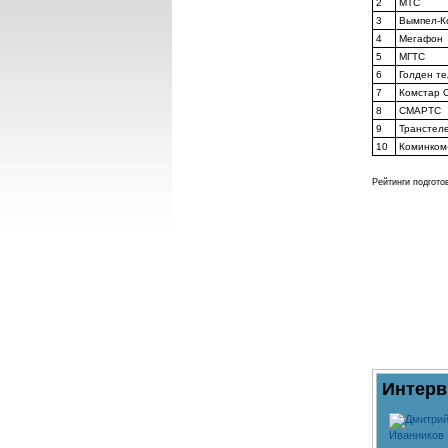
2
МТС
3
Вымпел-К
4
Мегафон
5
МГТС
6
Голден т
7
Комстар 
8
СМАРТС
9
Транстеле
10
Коминком
Рейтинги подгото
Интерв