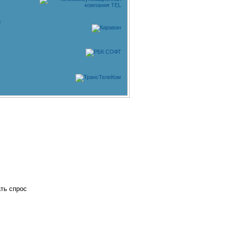
м
ть спрос