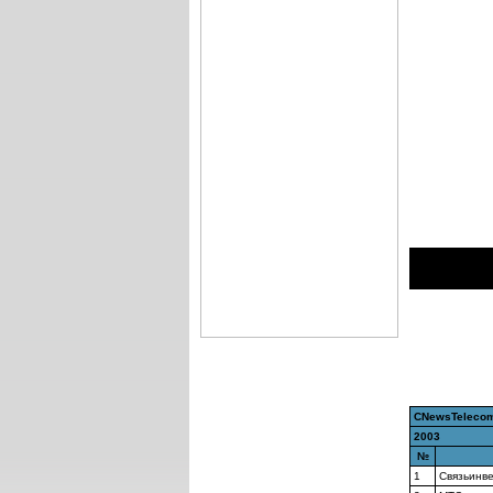
CNewsTelecom
2003
№
1
Связьинв